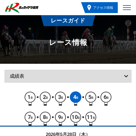
アクセス情報
レースガイド
レース情報
1
2
3
4
5
6
R
R
R
R
R
R
7
8
9
10
11
R
R
R
R
R
2026年5月28日（木）