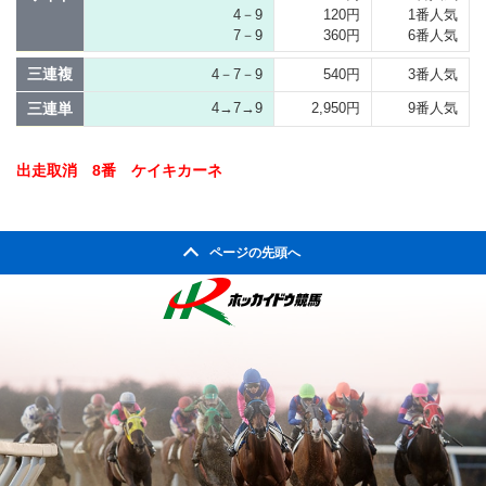
4－9
120円
1番人気
7－9
360円
6番人気
三連複
4－7－9
540円
3番人気
三連単
4→7→9
2,950円
9番人気
出走取消 8番 ケイキカーネ
ページの先頭へ