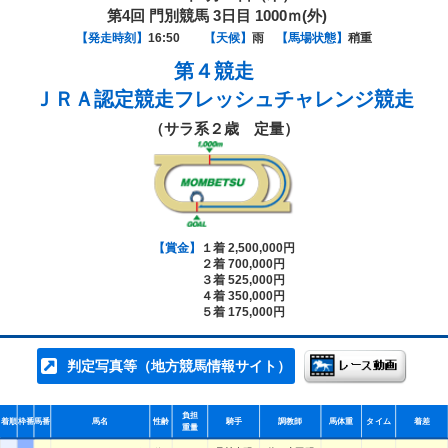
第4回 門別競馬 3日目 1000ｍ(外)
【発走時刻】
16:50
【天候】
雨
【馬場状態】
稍重
第４競走
ＪＲＡ認定競走フレッシュチャレンジ競走
（サラ系２歳 定量）
【賞金】
１着 2,500,000円
２着 700,000円
３着 525,000円
４着 350,000円
５着 175,000円
判定写真等（地方競馬情報サイト）
負担
着順
枠番
馬番
馬名
性齢
騎手
調教師
馬体重
タイム
着差
重量