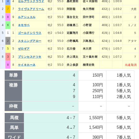
1
4
4
セルアウトクラウド
牝2
55.0
桑村真明
佐々木国明
468(-)
1:00:9
2
7
7
ライヴユアドリーム
牡2
55.0
阿部龍
角川秀樹
432(-)
1:03:2
大差
3
8
9
ルアシュエル
牡2
55.0
落合玄太
田中淳司
480(-)
1:03:6
２
4
6
6
キモサベ
牝2
55.0
岩橋勇二
小野望
468(-)
1:03:7
１／２
5
1
1
ゴールドシリウス
牡2
☆54.0
近藤翔月
小国博行
416(-)
1:04:8
５
6
2
2
スタニングアロー
牡2
55.0
小野楓馬
川島雅人
424(-)
1:04:8
アタマ
7
5
5
ゼロギア
牡2
55.0
石川倭
米川昇
470(-)
1:05:7
４
8
3
3
プリンセスナツキ
牝2
55.0
井上瑛太
五十嵐冬樹
420(-)
1:07:2
７
8
8
ケイキカーネ
牡2
55.0
井上俊彦
柳澤好美
出走取消
単勝
4
150円
1番人気
複勝
4
100円
1番人気
7
250円
5番人気
9
110円
2番人気
枠複
－
－
－
馬複
4－7
1,550円
5番人気
馬単
4→7
1,540円
5番人気
ワイド
4－7
390円
7番人気