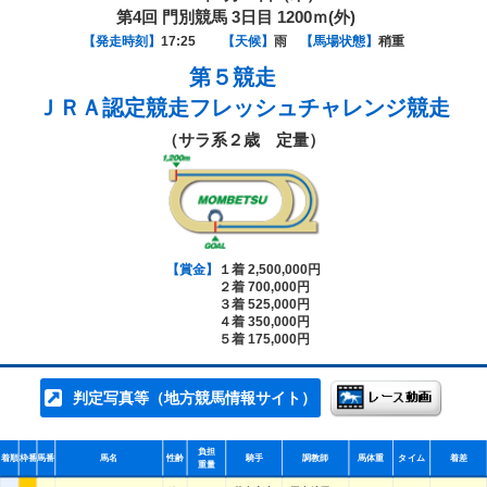
第4回 門別競馬 3日目 1200ｍ(外)
【発走時刻】
17:25
【天候】
雨
【馬場状態】
稍重
第５競走
ＪＲＡ認定競走フレッシュチャレンジ競走
（サラ系２歳 定量）
【賞金】
１着 2,500,000円
２着 700,000円
３着 525,000円
４着 350,000円
５着 175,000円
判定写真等（地方競馬情報サイト）
負担
着順
枠番
馬番
馬名
性齢
騎手
調教師
馬体重
タイム
着差
重量