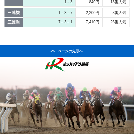
1－3
840円
13番人気
三連複
1－3－7
2,200円
8番人気
三連単
7→3→1
7,410円
26番人気
ページの先頭へ