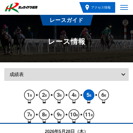
アクセス情報
レースガイド
レース情報
1
2
3
4
5
6
R
R
R
R
R
R
7
8
9
10
11
R
R
R
R
R
2026年5月28日（木）