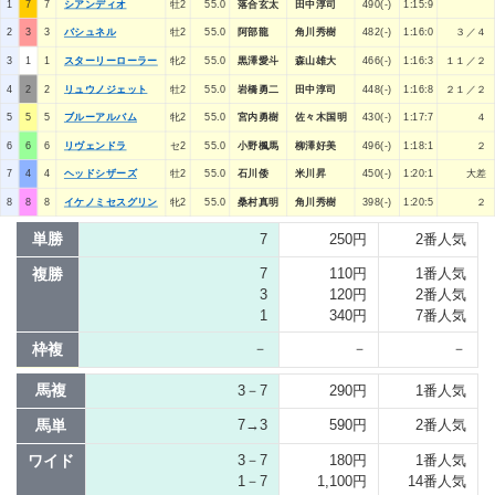
1
7
7
シアンディオ
牡2
55.0
落合玄太
田中淳司
490(-)
1:15:9
2
3
3
バシュネル
牡2
55.0
阿部龍
角川秀樹
482(-)
1:16:0
３／４
3
1
1
スターリーローラー
牝2
55.0
黒澤愛斗
森山雄大
466(-)
1:16:3
１１／２
4
2
2
リュウノジェット
牡2
55.0
岩橋勇二
田中淳司
448(-)
1:16:8
２１／２
5
5
5
ブルーアルバム
牝2
55.0
宮内勇樹
佐々木国明
430(-)
1:17:7
４
6
6
6
リヴェンドラ
セ2
55.0
小野楓馬
柳澤好美
496(-)
1:18:1
２
7
4
4
ヘッドシザーズ
牡2
55.0
石川倭
米川昇
450(-)
1:20:1
大差
8
8
8
イケノミセスグリン
牝2
55.0
桑村真明
角川秀樹
398(-)
1:20:5
２
単勝
7
250円
2番人気
複勝
7
110円
1番人気
3
120円
2番人気
1
340円
7番人気
枠複
－
－
－
馬複
3－7
290円
1番人気
馬単
7→3
590円
2番人気
ワイド
3－7
180円
1番人気
1－7
1,100円
14番人気