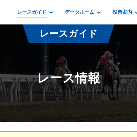
レースガイド
データルーム
投票案内
データルーム
レース情報
映像コンテンツ
門別競馬場情報
過去開催
投
レースガイド
騎手・調教師紹介
レース一覧
重賞競走VTR
門別競馬場グルメ
番組・級
騎手・調教師成績
出走表
重賞競走参考VTR
とねっこジン
開催日程
能力検査成績
成績表
レースダイジェスト
いずみ食堂
開催
レース情報
坂路調教映像
払戻金一覧
新馬ダイジェスト
ルンビニフー
重賞
遠征馬情報
騎手成績表
勝馬屋
スタ
馬主服紹介
馬番成績表
発売情報
番組編成要領
オッズ
道内の
道外