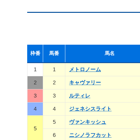
枠
番
馬
番
馬名
1
1
メトロノーム
2
2
キャヴァリー
3
3
ルティレ
4
4
ジェネシスライト
5
ヴァンキッシュ
5
6
ニシノラフカット