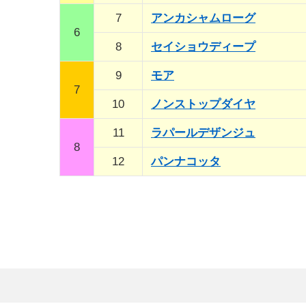
7
アンカシャムローグ
6
8
セイショウディープ
9
モア
7
10
ノンストップダイヤ
11
ラパールデザンジュ
8
12
パンナコッタ