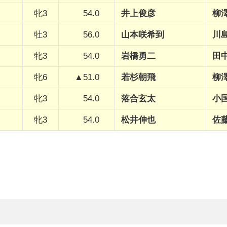
牝3
54.0
井上俊彦
柳
牡3
56.0
山本咲希到
川
牝3
54.0
岩橋勇二
田
牝6
▲51.0
若杉朝飛
柳
牝3
54.0
落合玄太
小
牝3
54.0
松井伸也
佐