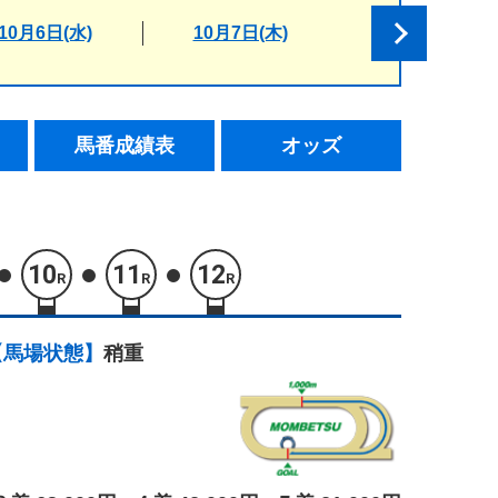
10月6日(水)
10月7日(木)
馬番成績表
オッズ
10
11
12
R
R
R
【馬場状態】
稍重