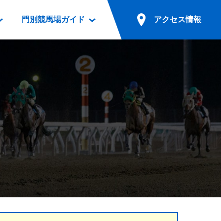
門別競馬場ガイド
アクセス情報
情報
票案内
ファンルーム
アクセス情報
電話・インターネット投票
競馬用語集
お車でのご来場
別表ダウンロード
場外発売所
無料送迎バスでのご来場
ギスカン
実況・テレホンサービス
公共の交通機関でのご来場
カレンダー
発売・払戻
ドカフェ
競走体系図
リオンシリーズ競走
発売情報(PDF)
の発売情報