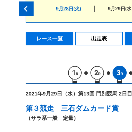
9月28日(火)
9月29日(水
レース一覧
出走表
1
2
3
R
R
R
2021年9月29日（水）
第13回 門別競馬 2日目
第３競走
三石ダムカード賞
（サラ系一般 定量）