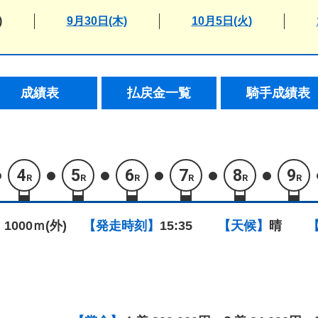
)
9月30日(木)
10月5日(火)
成績表
払戻金一覧
騎手成績表
4
5
6
7
8
9
R
R
R
R
R
R
 1000ｍ(外)
【発走時刻】
15:35
【天候】
晴