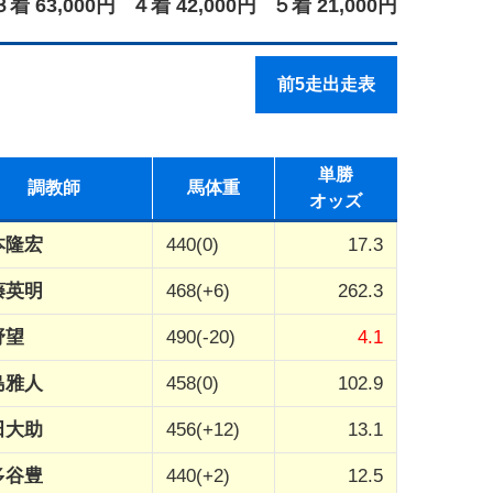
３着 63,000円
４着 42,000円
５着 21,000円
前5走出走表
単勝
調教師
馬体重
オッズ
本隆宏
440(0)
17.3
藤英明
468(+6)
262.3
野望
490(-20)
4.1
島雅人
458(0)
102.9
田大助
456(+12)
13.1
多谷豊
440(+2)
12.5