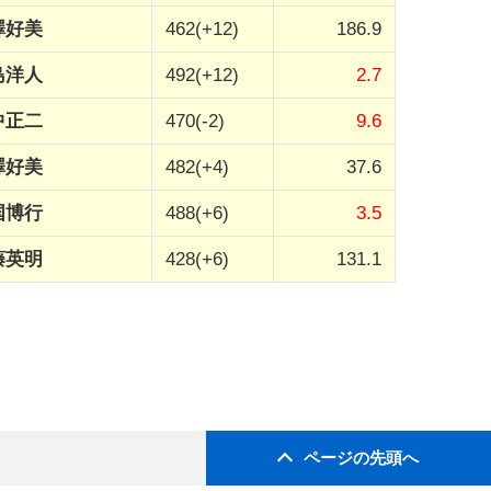
澤好美
462(+12)
186.9
島洋人
492(+12)
2.7
中正二
470(-2)
9.6
澤好美
482(+4)
37.6
国博行
488(+6)
3.5
藤英明
428(+6)
131.1
ページの先頭へ