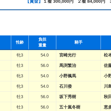
【賞金】
１着 300,000円
２着 84,000円
負担
性
齢
騎手
重量
牝3
54.0
宮崎光行
松
牡3
56.0
馬渕繁治
佐
牝3
54.0
小野楓馬
小
牝3
54.0
石川倭
川
牡3
56.0
坂下秀樹
秋
牡3
56.0
五十嵐冬樹
恵