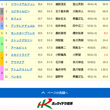
1
1
リワードアルフィン
牝4
55.0
服部茂史
堂山芳則
494(+4)
56.8
2
2
コクサイルビー
牝5
55.0
五十嵐冬樹
川島洋人
466(0)
66.8
3
3
ネフェリ
牡7
56.0
落合玄太
齊藤正弘
490(+8)
51.9
4
4
アンテレクテュエル
牡8
57.0
松井伸也
田中正二
518(-2)
30.6
5
5
モンスタープリンス
牡5
57.0
桑村真明
櫻井拓章
500(+2)
8.2
6
ストックグロリー
牡3
55.0
阿部龍
角川秀樹
536(+2)
24.4
6
7
アールビット
セ6
57.0
岩橋勇二
岡島玉一
456(0)
298.2
8
スカイトライア
牡3
55.0
小野楓馬
小野望
502(+2)
1.0
7
9
アウマクア
牡4
57.0
石川倭
米川伸也
508(0)
18.3
10
アトムアストレア
牝6
55.0
亀井洋司
黒川智貴
478(+2)
130.0
8
11
ペンタス
牝6
55.0
阪野学
齊藤正弘
482(-4)
43.4
ページの先頭へ