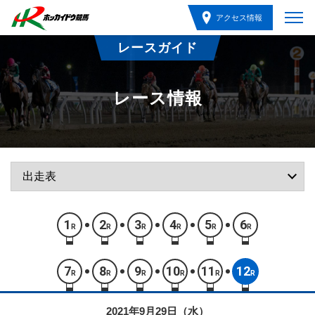
アクセス情報
レースガイド
レース情報
1
2
3
4
5
6
R
R
R
R
R
R
7
8
9
10
11
12
R
R
R
R
R
R
2021年9月29日（水）