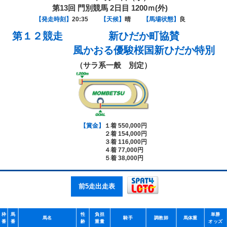
第13回 門別競馬 2日目 1200ｍ(外)
【発走時刻】
20:35
【天候】
晴
【馬場状態】
良
第１２競走
新ひだか町協賛
風かおる優駿桜国新ひだか特別
（サラ系一般 別定）
【賞金】
１着 550,000円
２着 154,000円
３着 116,000円
４着 77,000円
５着 38,000円
前5走出走表
枠
馬
性
負担
単勝
馬名
騎手
調教師
馬体重
番
番
齢
重量
オッズ