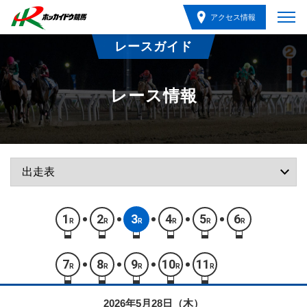
アクセス情報
レースガイド
レース情報
1
2
3
4
5
6
R
R
R
R
R
R
7
8
9
10
11
R
R
R
R
R
2026年5月28日（木）