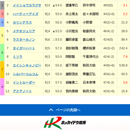
2
2
メイショウカラクサ
牡3
▲54.0
渡邊準己
田中淳司
480(0)
3.1
3
3
ハーティーアイズ
牝3
55.0
井上瑛太
佐々木国明
442(+6)
3.2
4
4
カリンテラス
牝5
55.0
小野楓馬
小野望
492(+2)
21.0
5
メテオジュリア
牝4
▲52.0
小川悠汰
桧森邦夫
464(-2)
28.0
5
6
ラスターカノン
牝6
△53.0
藤田凌駕
森山雄大
424(0)
88.4
7
タイガーハート
牡5
57.0
若杉朝飛
櫻井拓章
442(+2)
242.4
6
8
ミソラ
牝3
55.0
阿部龍
千葉津代士
424(-2)
7.9
9
エイシンキャノピー
牝4
55.0
坂下秀樹
秋田大助
448(+6)
536.8
7
10
シルバーコムコム
牝4
55.0
服部茂史
齊藤正弘
456(+4)
50.5
11
イントルーダー
牡3
57.0
岩橋勇二
石本孝博
474(-2)
3.6
8
12
アクアノート
牝3
55.0
宮内勇樹
秋田大助
420(+6)
15.9
ページの先頭へ