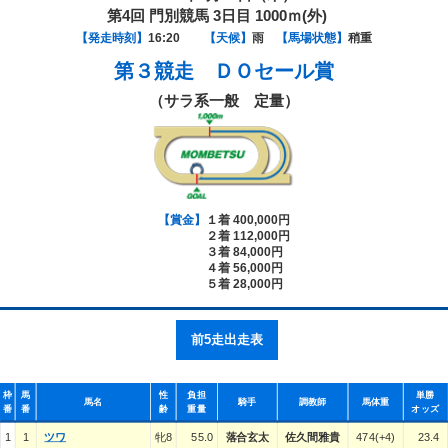
第4回 門別競馬 3日目 1000ｍ(外)
【発走時刻】
16:20
【天候】
雨
【馬場状態】
稍重
第３競走
ＤＯセール賞
（サラ系一般 定量）
【賞金】
１着 400,000円
２着 112,000円
３着 84,000円
４着 56,000円
５着 28,000円
前5走出走表
枠
馬
性
負担
単勝
馬名
騎手
調教師
馬体重
番
番
齢
重量
オッズ
1
1
ツワ
牝8
55.0
落合玄太
佐久間雅貴
474(+4)
23.4