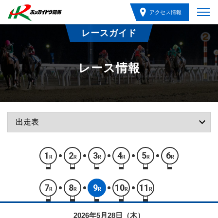
アクセス情報
レースガイド
レース情報
1
2
3
4
5
6
R
R
R
R
R
R
7
8
9
10
11
R
R
R
R
R
2026年5月28日（木）