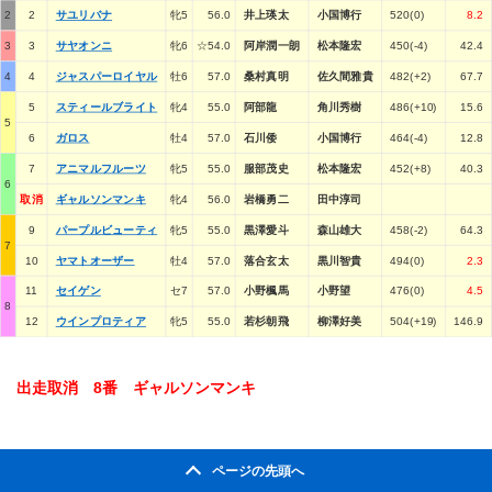
2
2
サユリバナ
牝5
56.0
井上瑛太
小国博行
520(0)
8.2
3
3
サヤオンニ
牝6
☆54.0
阿岸潤一朗
松本隆宏
450(-4)
42.4
4
4
ジャスパーロイヤル
牡6
57.0
桑村真明
佐久間雅貴
482(+2)
67.7
5
スティールブライト
牝4
55.0
阿部龍
角川秀樹
486(+10)
15.6
5
6
ガロス
牡4
57.0
石川倭
小国博行
464(-4)
12.8
7
アニマルフルーツ
牝5
55.0
服部茂史
松本隆宏
452(+8)
40.3
6
取消
ギャルソンマンキ
牝4
56.0
岩橋勇二
田中淳司
9
パープルビューティ
牝5
55.0
黒澤愛斗
森山雄大
458(-2)
64.3
7
10
ヤマトオーザー
牡4
57.0
落合玄太
黒川智貴
494(0)
2.3
11
セイゲン
セ7
57.0
小野楓馬
小野望
476(0)
4.5
8
12
ウインプロティア
牝5
55.0
若杉朝飛
柳澤好美
504(+19)
146.9
出走取消 8番 ギャルソンマンキ
ページの先頭へ