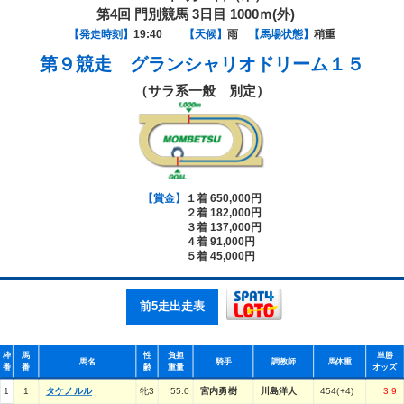
第4回 門別競馬 3日目 1000ｍ(外)
【発走時刻】
19:40
【天候】
雨
【馬場状態】
稍重
第９競走
グランシャリオドリーム１５
（サラ系一般 別定）
【賞金】
１着 650,000円
２着 182,000円
３着 137,000円
４着 91,000円
５着 45,000円
前5走出走表
枠
馬
性
負担
単勝
馬名
騎手
調教師
馬体重
番
番
齢
重量
オッズ
1
1
タケノルル
牝3
55.0
宮内勇樹
川島洋人
454(+4)
3.9