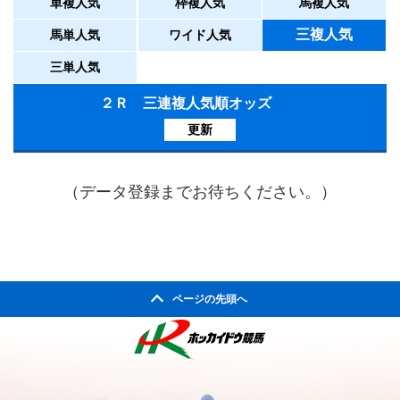
単複人気
枠複人気
馬複人気
三複人気
馬単人気
ワイド人気
三単人気
２Ｒ 三連複人気順オッズ
更新
（データ登録までお待ちください。）
ページの先頭へ