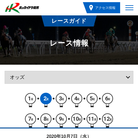
アクセス情報
レースガイド
レース情報
1
2
3
4
5
6
R
R
R
R
R
R
7
8
9
10
11
12
R
R
R
R
R
R
2020年10月7日（水）