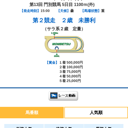
第13回 門別競馬 5日目 1100ｍ(外)
【発走時刻】
15:00
【天候】
曇
【馬場状態】
重
第２競走
２歳 未勝利
（サラ系２歳 定量）
【賞金】
１着 500,000円
２着 100,000円
３着 75,000円
４着 50,000円
５着 25,000円
馬番順
人気順