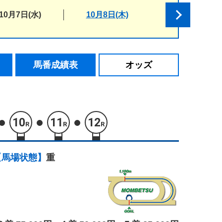
10月7日(水)
10月8日(木)
馬番成績表
オッズ
10
11
12
R
R
R
【馬場状態】
重