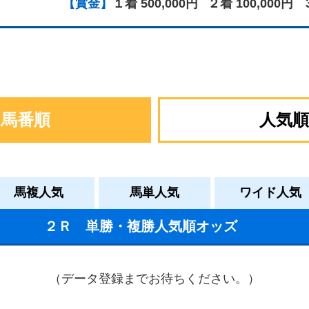
【賞金】
１着 500,000円
２着 100,000円
馬番順
人気順
馬複人気
馬単人気
ワイド人気
２Ｒ 単勝・複勝人気順オッズ
（データ登録までお待ちください。）