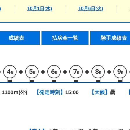
)
10月1日(木)
10月6日(火)
成績表
払戻金一覧
騎手成績表
4
5
6
7
8
9
R
R
R
R
R
R
 1100ｍ(外)
【発走時刻】
15:00
【天候】
曇