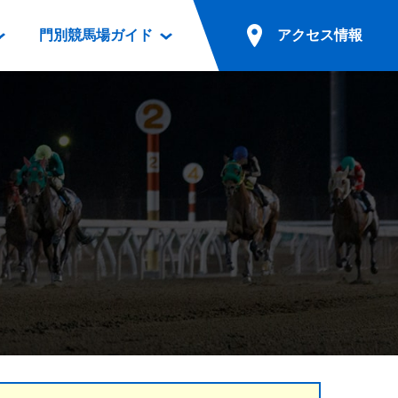
門別競馬場ガイド
アクセス情報
情報
票案内
ファンルーム
アクセス情報
電話・インターネット投票
競馬用語集
お車でのご来場
別表ダウンロード
場外発売所
無料送迎バスでのご来場
ギスカン
実況・テレホンサービス
公共の交通機関でのご来場
カレンダー
発売・払戻
ドカフェ
競走体系図
リオンシリーズ競走
発売情報(PDF)
の発売情報