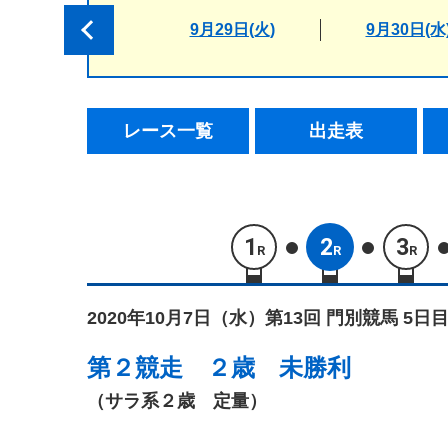
9月29日(火)
9月30日(水
レース一覧
出走表
1
2
3
R
R
R
2020年10月7日（水）
第13回 門別競馬 5日目
第２競走
２歳 未勝利
（サラ系２歳 定量）