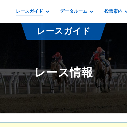
レースガイド
データルーム
投票案内
データルーム
レース情報
映像コンテンツ
門別競馬場情報
過去開催
投
レースガイド
騎手・調教師紹介
レース一覧
重賞競走VTR
門別競馬場グルメ
番組・級
騎手・調教師成績
出走表
重賞競走参考VTR
とねっこジン
開催日程
能力検査成績
成績表
レースダイジェスト
いずみ食堂
開催
レース情報
坂路調教映像
払戻金一覧
新馬ダイジェスト
ルンビニフー
重賞
遠征馬情報
騎手成績表
勝馬屋
スタ
馬主服紹介
馬番成績表
発売情報
番組編成要領
オッズ
道内の
道外