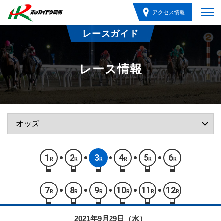
アクセス情報
レースガイド
レース情報
1
2
3
4
5
6
R
R
R
R
R
R
7
8
9
10
11
12
R
R
R
R
R
R
2021年9月29日（水）