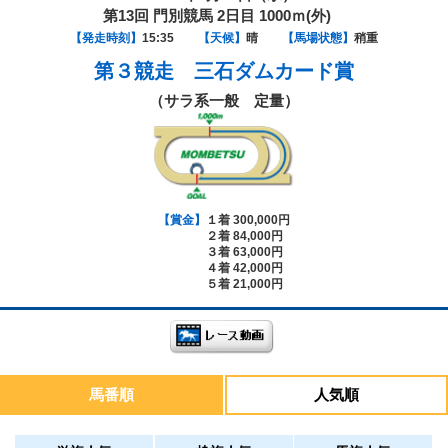
第13回 門別競馬 2日目 1000ｍ(外)
【発走時刻】
15:35
【天候】
晴
【馬場状態】
稍重
第３競走
三石ダムカード賞
（サラ系一般 定量）
【賞金】
１着 300,000円
２着 84,000円
３着 63,000円
４着 42,000円
５着 21,000円
馬番順
人気順