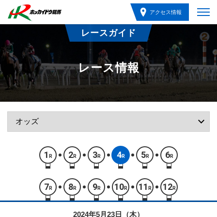
アクセス情報
レースガイド
レース情報
1
2
3
4
5
6
R
R
R
R
R
R
7
8
9
10
11
12
R
R
R
R
R
R
2024年5月23日（木）