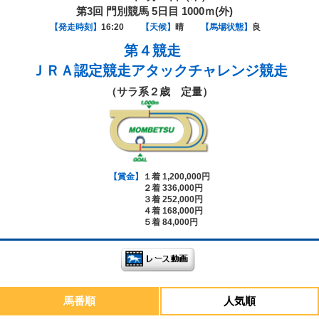
第3回 門別競馬 5日目 1000ｍ(外)
【発走時刻】
16:20
【天候】
晴
【馬場状態】
良
第４競走
ＪＲＡ認定競走アタックチャレンジ競走
（サラ系２歳 定量）
【賞金】
１着 1,200,000円
２着 336,000円
３着 252,000円
４着 168,000円
５着 84,000円
馬番順
人気順