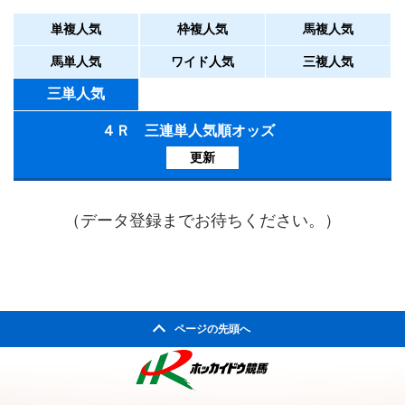
単複人気
枠複人気
馬複人気
馬単人気
ワイド人気
三複人気
三単人気
４Ｒ 三連単人気順オッズ
更新
（データ登録までお待ちください。）
ページの先頭へ