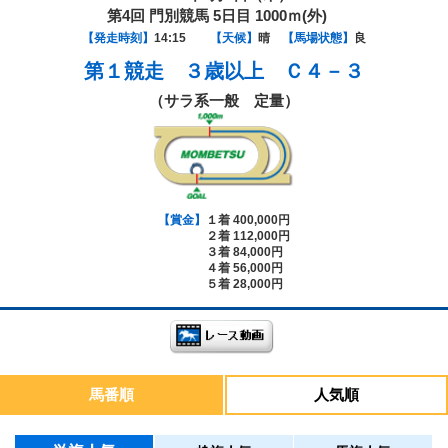
第4回 門別競馬 5日目 1000ｍ(外)
【発走時刻】
14:15
【天候】
晴
【馬場状態】
良
第１競走
３歳以上 Ｃ４－３
（サラ系一般 定量）
【賞金】
１着 400,000円
２着 112,000円
３着 84,000円
４着 56,000円
５着 28,000円
馬番順
人気順