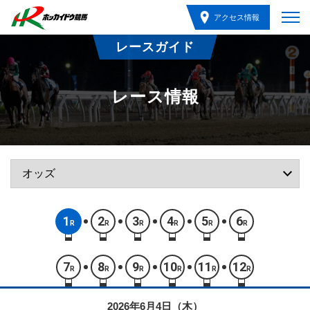
アクセス情報
レースガイド
レース情報
1
2
3
4
5
6
R
R
R
R
R
R
7
8
9
10
11
12
R
R
R
R
R
R
2026年6月4日（木）