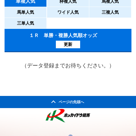
単複人気
枠複人気
馬複人気
馬単人気
ワイド人気
三複人気
三単人気
１Ｒ 単勝・複勝人気順オッズ
更新
（データ登録までお待ちください。）
ページの先頭へ