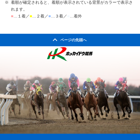
着順が確定されると、着順が表示されている背景がカラーで表示さ
れます。
■
…１着／
■
…２着／
■
…３着／
■
…着外
ページの先頭へ