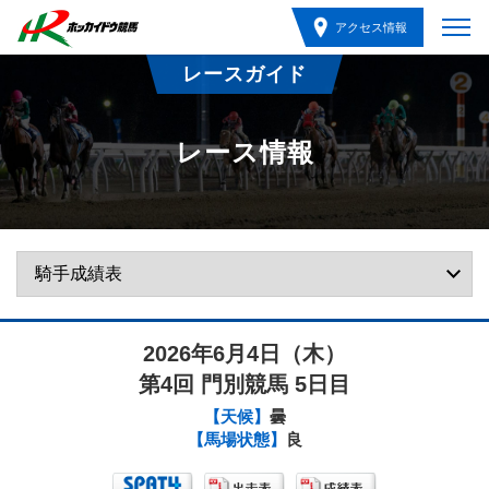
アクセス情報
レースガイド
レース情報
2026年6月4日（木）
第4回 門別競馬 5日目
【天候】
曇
【馬場状態】
良