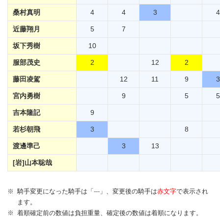
桑村真明
4
4
3
4
近藤翔月
5
7
坂下秀樹
10
服部茂史
2
12
2
藤田凌駕
12
11
9
3
宮内勇樹
9
5
5
吉本隆記
9
若杉朝飛
3
8
渡邊準己
3
13
[岩]山本聡哉
騎手変更になった騎手は「
---
」、変更後の騎手は
赤文字
で表示され
ます。
着順確定前の数値は負担重量、確定後の数値は着順になります。