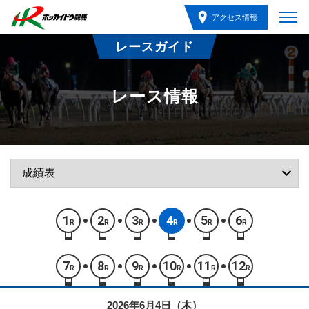
アクセス情報
レースガイド
レース情報
1
2
3
4
5
6
R
R
R
R
R
R
7
8
9
10
11
12
R
R
R
R
R
R
2026年6月4日（木）