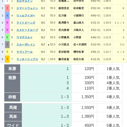
1
1
1
タルマエドン
牡2
55.0
岩橋勇二
田中淳司
480(+6)
1:08:5
2
3
3
スマートウェイン
牡2
55.0
服部茂史
松本隆宏
452(+4)
1:09:8
６
3
4
4
ウィルアイガー
牡2
55.0
石川倭
小国博行
464(+2)
1:10:0
１
4
8
9
ライトビーンズ
牝2
55.0
黒澤愛斗
森山雄大
412(-2)
1:10:3
１１／２
5
8
8
カスケードループ
牝2
55.0
宮内勇樹
川島洋人
452(+2)
1:10:9
３
6
6
6
ウマデスカイ
牝2
55.0
小野楓馬
小野望
444(+2)
1:11:5
３
7
2
2
スルーザレイン
牝2
▲52.0
小川悠汰
佐々木国明
412(+6)
1:11:6
クビ
8
5
5
ラヴィアール
牝2
55.0
若杉朝飛
櫻井拓章
450(-2)
1:11:7
１／２
9
7
7
ラッキーリップス
牝2
△53.0
藤田凌駕
秋田大助
412(-8)
1:12:6
４
単勝
1
120円
1番人気
複勝
1
100円
1番人気
3
330円
4番人気
4
110円
2番人気
枠複
1－3
1,350円
4番人気
馬複
1－3
1,550円
4番人気
馬単
1→3
1,380円
5番人気
ワイド
1－3
450円
5番人気