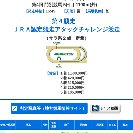
第4回 門別競馬 5日目 1100ｍ(外)
【発走時刻】
15:45
【天候】
曇
【馬場状態】
良
第４競走
ＪＲＡ認定競走アタックチャレンジ競走
（サラ系２歳 定量）
【賞金】
１着 1,500,000円
２着 420,000円
３着 315,000円
４着 210,000円
５着 105,000円
判定写真等（地方競馬情報サイト）
負担
着順
枠番
馬番
馬名
性齢
騎手
調教師
馬体重
タイム
着差
重量