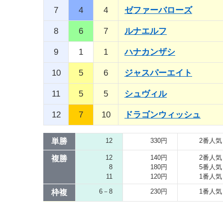
7
4
4
ゼファーバローズ
8
6
7
ルナエルフ
9
1
1
ハナカンザシ
10
5
6
ジャスパーエイト
11
5
5
シュヴィル
12
7
10
ドラゴンウィッシュ
単勝
12
330円
2番人気
12
140円
2番人気
複勝
8
180円
5番人気
11
120円
1番人気
6－8
230円
1番人気
枠複