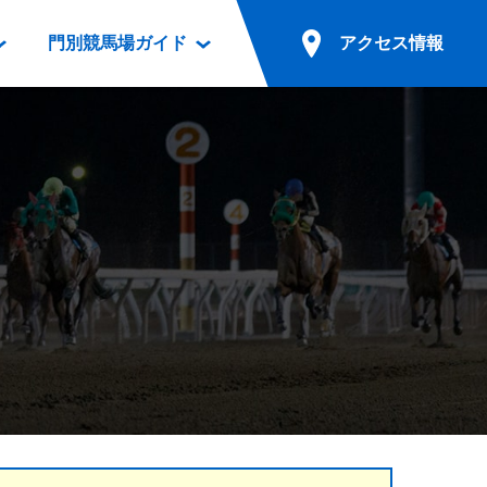
門別競馬場ガイド
アクセス情報
情報
票案内
ファンルーム
アクセス情報
電話・インターネット投票
競馬用語集
お車でのご来場
別表ダウンロード
場外発売所
無料送迎バスでのご来場
ギスカン
実況・テレホンサービス
公共の交通機関でのご来場
カレンダー
発売・払戻
ドカフェ
競走体系図
リオンシリーズ競走
発売情報(PDF)
の発売情報