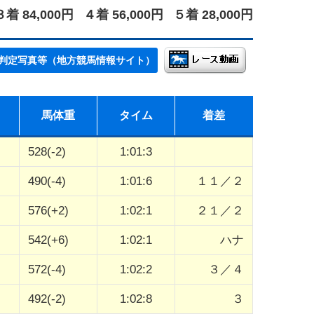
３着 84,000円
４着 56,000円
５着 28,000円
判定写真等（地方競馬情報サイト）
馬体重
タイム
着差
528(-2)
1:01:3
490(-4)
1:01:6
１１／２
576(+2)
1:02:1
２１／２
542(+6)
1:02:1
ハナ
572(-4)
1:02:2
３／４
492(-2)
1:02:8
３