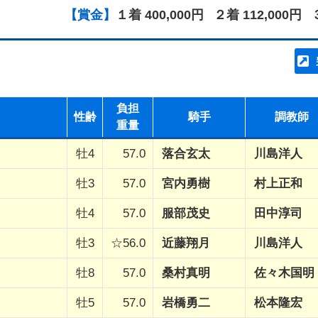
【賞金】
１着 400,000円
２着 112,000円
負担
性齢
騎手
調教師
重量
牡4
57.0
落合玄太
川島洋人
牡3
57.0
宮内勇樹
村上正和
牡4
57.0
服部茂史
田中淳司
牡3
☆56.0
近藤翔月
川島洋人
牡8
57.0
桑村真明
佐々木国明
牡5
57.0
岩橋勇二
松本隆宏