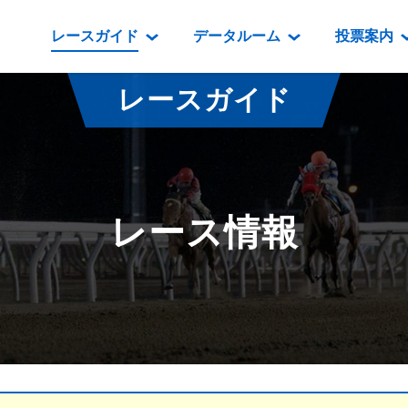
レースガイド
データルーム
投票案内
データルーム
レース情報
映像コンテンツ
門別競馬場情報
過去開催
投
レースガイド
騎手・調教師紹介
レース一覧
重賞競走VTR
門別競馬場グルメ
番組・級
騎手・調教師成績
出走表
重賞競走参考VTR
とねっこジン
開催日程
能力検査成績
成績表
レースダイジェスト
いずみ食堂
開催
レース情報
坂路調教映像
払戻金一覧
新馬ダイジェスト
ルンビニフー
重賞
遠征馬情報
騎手成績表
勝馬屋
スタ
馬主服紹介
馬番成績表
発売情報
番組編成要領
オッズ
道内の
道外