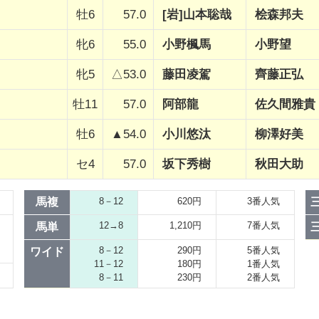
牡6
57.0
[岩]山本聡哉
桧森邦夫
牝6
55.0
小野楓馬
小野望
牝5
△53.0
藤田凌駕
齊藤正弘
牡11
57.0
阿部龍
佐久間雅貴
牡6
▲54.0
小川悠汰
柳澤好美
セ4
57.0
坂下秀樹
秋田大助
馬複
8－12
620円
3番人気
12→8
1,210円
7番人気
馬単
8－12
290円
5番人気
ワイド
11－12
180円
1番人気
8－11
230円
2番人気