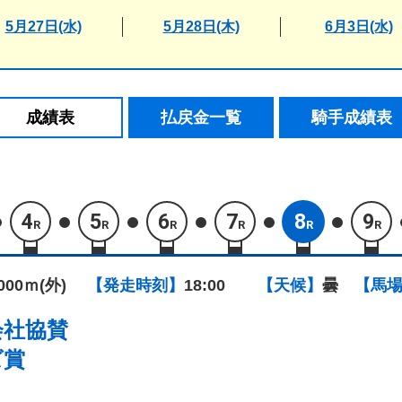
5月27日(水)
5月28日(木)
6月3日(水)
成績表
払戻金一覧
騎手成績表
4
5
6
7
8
9
R
R
R
R
R
R
1000ｍ(外)
【発走時刻】
18:00
【天候】
曇
【馬
会社協賛
ズ賞