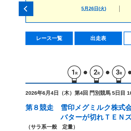
5月26日(火)
レース一覧
出走表
1
2
3
R
R
R
2026年6月4日（木）
第4回 門別競馬 5日目 
第８競走
雪印メグミルク株式
バターが切れＴＥＮ
（サラ系一般 定量）