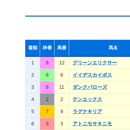
着順
枠番
馬番
馬名
1
8
12
グリーンエリクサー
2
6
8
イイデスカイボス
3
8
11
ダンクバローズ
4
2
2
テンエックス
5
7
9
ラグナキリア
6
3
3
アトニモサキニモ