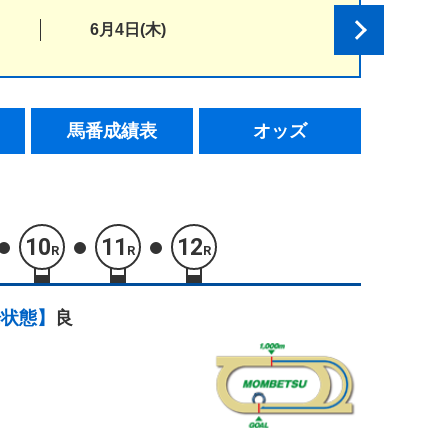
6月4日(木)
馬番成績表
オッズ
10
11
12
R
R
R
場状態】
良