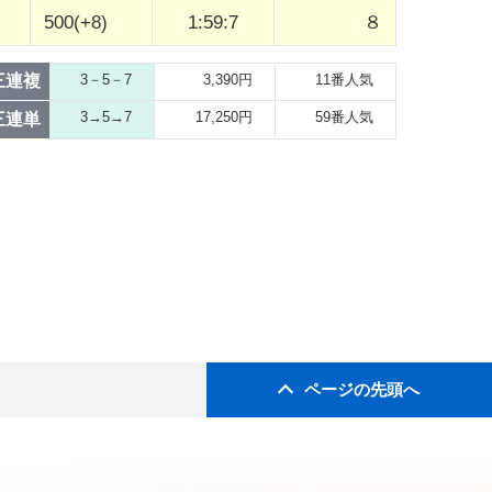
500(+8)
1:59:7
８
三連複
3－5－7
3,390円
11番人気
3→5→7
17,250円
59番人気
三連単
ページの先頭へ