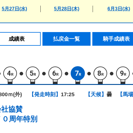
5月27日(水)
5月28日(木)
6月3日(水)
成績表
払戻金一覧
騎手成績表
4
5
6
7
8
9
R
R
R
R
R
R
1800ｍ(外)
【発走時刻】
17:25
【天候】
曇
【馬
会社協賛
７０周年特別