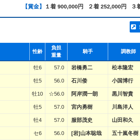
【賞金】
１着 900,000円
２着 252,000円
３着
負担
性齢
騎手
調教師
重量
牡6
57.0
岩橋勇二
松本隆宏
牡5
56.0
石川倭
小国博行
牡10
☆56.0
阿岸潤一朗
黒川智貴
牡5
57.0
宮内勇樹
川島洋人
牡4
57.0
服部茂史
山田和久
セ6
56.0
[岩]山本聡哉
五十嵐冬樹