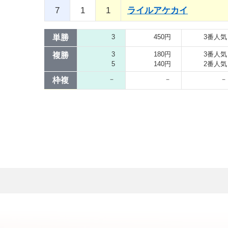
7
1
1
ライルアケカイ
単勝
3
450円
3番人気
3
180円
3番人気
複勝
5
140円
2番人気
－
－
－
枠複