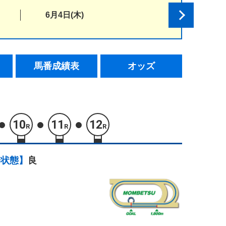
6月4日(木)
馬番成績表
オッズ
10
11
12
R
R
R
場状態】
良