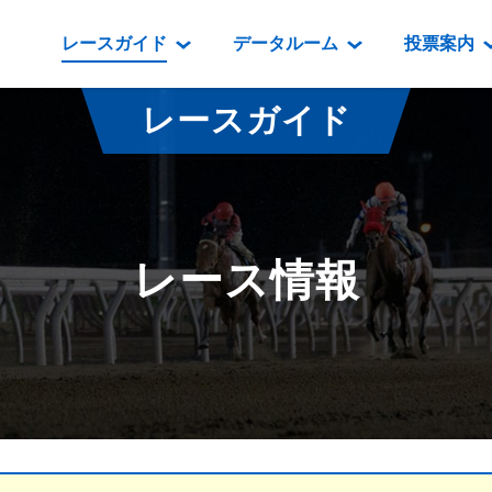
レースガイド
データルーム
投票案内
データルーム
レース情報
映像コンテンツ
門別競馬場情報
過去開催
投
レースガイド
騎手・調教師紹介
レース一覧
重賞競走VTR
門別競馬場グルメ
番組・級
騎手・調教師成績
出走表
重賞競走参考VTR
とねっこジン
開催日程
能力検査成績
成績表
レースダイジェスト
いずみ食堂
開催
レース情報
坂路調教映像
払戻金一覧
新馬ダイジェスト
ルンビニフー
重賞
遠征馬情報
騎手成績表
勝馬屋
スタ
馬主服紹介
馬番成績表
発売情報
番組編成要領
オッズ
道内の
道外