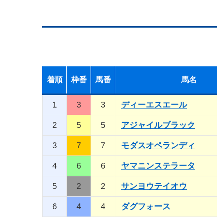
着順
枠番
馬番
馬名
1
3
3
ディーエスエール
2
5
5
アジャイルブラック
3
7
7
モダスオペランディ
4
6
6
ヤマニンステラータ
5
2
2
サンヨウテイオウ
6
4
4
ダグフォース