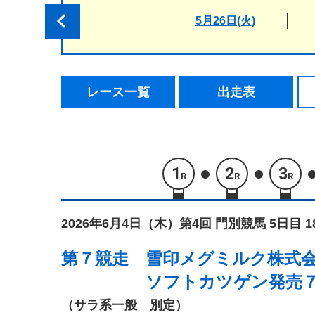
5月26日(火)
レース一覧
出走表
1
2
3
R
R
R
2026年6月4日（木）
第4回 門別競馬 5日目 
第７競走
雪印メグミルク株式
ソフトカツゲン発売
（サラ系一般 別定）