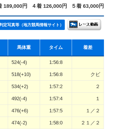
 189,000円
４着 126,000円
５着 63,000円
判定写真等（地方競馬情報サイト）
馬体重
タイム
着差
524(-4)
1:56:8
518(+10)
1:56:8
クビ
534(+2)
1:57:2
２
492(-4)
1:57:4
１
476(+6)
1:57:5
１／２
474(-2)
1:58:0
２１／２