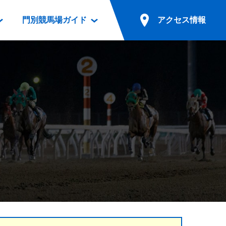
門別競馬場ガイド
アクセス情報
情報
票案内
ファンルーム
アクセス情報
電話・インターネット投票
競馬用語集
お車でのご来場
別表ダウンロード
場外発売所
無料送迎バスでのご来場
ギスカン
実況・テレホンサービス
公共の交通機関でのご来場
カレンダー
発売・払戻
ドカフェ
競走体系図
リオンシリーズ競走
発売情報(PDF)
の発売情報