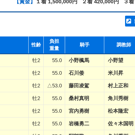
【賞金】
１着 1,500,000円
２着 420,000円
３着 
負担
性齢
騎手
調教師
重量
牡2
55.0
小野楓馬
小野望
牡2
55.0
石川倭
米川昇
牡2
△53.0
藤田凌駕
村上正和
牡2
55.0
桑村真明
角川秀樹
牡2
55.0
宮内勇樹
松本隆宏
牡2
55.0
岩橋勇二
佐々木国明