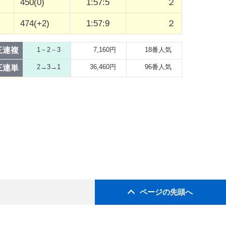
450(0)
1:57:5
２
474(+2)
1:57:9
２
三連複
1－2－3
7,160円
18番人気
2→3→1
36,460円
96番人気
三連単
ページの先頭へ