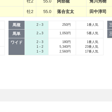
牡2
55.0
阿部龍
角川秀樹
牡2
55.0
落合玄太
田中淳司
馬複
2－3
250円
1番人気
2→3
1,050円
5番人気
馬単
2－3
180円
1番人気
ワイド
1－2
5,340円
23番人気
1－3
2,560円
17番人気