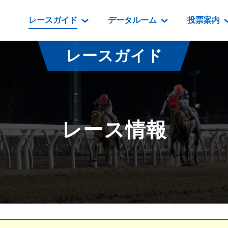
レースガイド
データルーム
投票案内
データルーム
レース情報
映像コンテンツ
門別競馬場情報
過去開催
投
レースガイド
騎手・調教師紹介
レース一覧
重賞競走VTR
門別競馬場グルメ
番組・級
騎手・調教師成績
出走表
重賞競走参考VTR
とねっこジン
開催日程
能力検査成績
成績表
レースダイジェスト
いずみ食堂
開催
レース情報
坂路調教映像
払戻金一覧
新馬ダイジェスト
ルンビニフー
重賞
遠征馬情報
騎手成績表
勝馬屋
スタ
馬主服紹介
馬番成績表
発売情報
番組編成要領
オッズ
道内の
道外