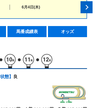
6月4日(木)
馬番成績表
オッズ
10
11
12
R
R
R
場状態】
良