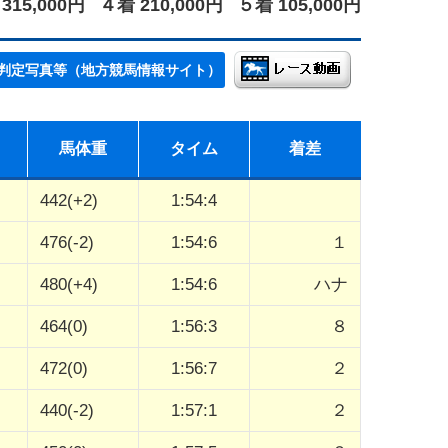
315,000円
４着 210,000円
５着 105,000円
判定写真等（地方競馬情報サイト）
馬体重
タイム
着差
442(+2)
1:54:4
476(-2)
1:54:6
１
480(+4)
1:54:6
ハナ
464(0)
1:56:3
８
472(0)
1:56:7
２
440(-2)
1:57:1
２