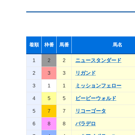
着順
枠番
馬番
馬名
1
2
2
ニュースタンダード
2
3
3
リガンド
3
1
1
ミッションフェロー
4
5
5
ビービーウォルド
5
7
7
リコーゴータ
6
8
8
バラデロ