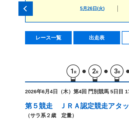
5月26日(火)
レース一覧
出走表
1
2
3
R
R
R
2026年6月4日（木）
第4回 門別競馬 5日目 
第５競走
ＪＲＡ認定競走アタ
（サラ系２歳 定量）