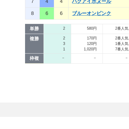
7
4
4
ハクアイボヌール
8
6
6
ブルーオンピンク
単勝
2
580円
2番人気
2
170円
2番人気
複勝
3
120円
1番人気
1
1,020円
7番人気
－
－
－
枠複