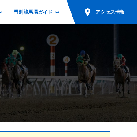
門別競馬場ガイド
アクセス情報
情報
票案内
ファンルーム
アクセス情報
電話・インターネット投票
競馬用語集
お車でのご来場
別表ダウンロード
場外発売所
無料送迎バスでのご来場
ギスカン
実況・テレホンサービス
公共の交通機関でのご来場
カレンダー
発売・払戻
ドカフェ
競走体系図
リオンシリーズ競走
発売情報(PDF)
の発売情報