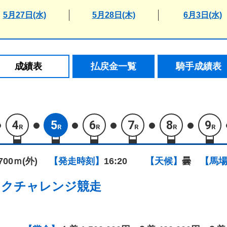
5月27日(水)
5月28日(木)
6月3日(水)
成績表
払戻金一覧
騎手成績表
4
5
6
7
8
9
R
R
R
R
R
R
1700ｍ(外)
【発走時刻】
16:20
【天候】
曇
【馬
ックチャレンジ競走