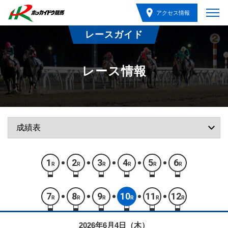
アクセス情報
レースガイド
レース情報
1
2
3
4
5
6
R
R
R
R
R
R
7
8
9
10
11
12
R
R
R
R
R
R
2026年6月4日（木）