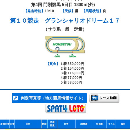
第4回 門別競馬 5日目 1800ｍ(外)
【発走時刻】
19:10
【天候】
曇
【馬場状態】
良
第１０競走
グランシャリオドリーム１７
（サラ系一般 定量）
【賞金】
１着 550,000円
２着 154,000円
３着 116,000円
４着 77,000円
５着 38,000円
判定写真等（地方競馬情報サイト）
負担
着順
枠番
馬番
馬名
性齢
騎手
調教師
馬体重
タイム
着差
重量