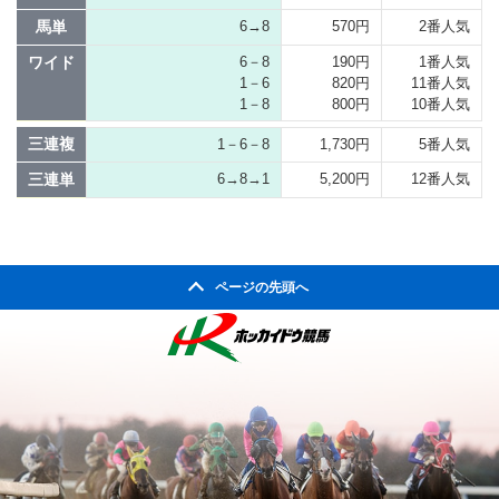
馬単
6→8
570円
2番人気
ワイド
6－8
190円
1番人気
1－6
820円
11番人気
1－8
800円
10番人気
三連複
1－6－8
1,730円
5番人気
三連単
6→8→1
5,200円
12番人気
ページの先頭へ