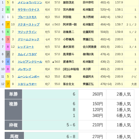
1
5
6
メイショウハリソン
牡4
57.0
服部茂史
田中淳司
482(-4)
1:57:9
2
6
8
サラサハウナイス
牡4
57.0
宮内勇樹
松本隆宏
520(+4)
1:58:1
１
3
1
1
ブルーコスモス
牝3
55.0
阿部龍
角川秀樹
448(+4)
1:59:2
５
4
7
10
ドクターストップ
牝4
☆54.0
阿岸潤一朗
松本隆宏
464(+6)
1:59:7
２１／２
5
6
7
マジックライン
牡5
57.0
岩橋勇二
佐藤英明
504(0)
1:59:8
１／２
6
3
3
ドリームジャック
セ4
57.0
小野楓馬
齊藤正弘
492(+4)
2:00:0
１
7
8
12
レッドコート
牡5
57.0
桑村真明
佐久間雅貴
480(-8)
2:00:1
３／４
8
2
2
カムイノウタゲ
牡4
57.0
黒澤愛斗
柳澤好美
476(-4)
2:00:3
１
9
4
4
トレビアンクリール
牡5
▲54.0
渡邊準己
松本隆宏
436(-2)
2:00:5
１
10
8
11
メレサンク
牝4
55.0
[岩]山本聡哉
米川昇
480(-2)
2:00:9
２
11
5
5
ムーンレインボー
牝3
55.0
石川倭
桧森邦夫
456(+6)
2:00:9
クビ
12
7
9
トヨリュウオー
牝7
55.0
落合玄太
齊藤正弘
476(+14)
2:05:1
大差
単勝
6
260円
2番人気
複勝
6
150円
3番人気
8
120円
1番人気
1
340円
6番人気
枠複
5－6
210円
1番人気
馬複
6－8
270円
1番人気