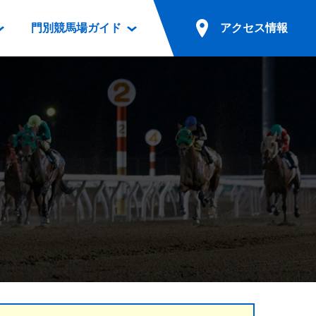
門別競馬場ガイド
アクセス情報
情報
票案内
ファンルーム
アクセス情報
電話・インターネット投票
競馬用語集
お車でのご来場
別表ダウンロード
場外発売所
無料送迎バスでのご来場
ギスカン
実況・テレホンサービス
公共の交通機関でのご来場
カレンダー
発売・払戻
ドカフェ
競走体系図
リオンシリーズ競走
発売情報(PDF)
の発売情報