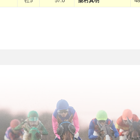
牡5
57.0
桑村真明
48