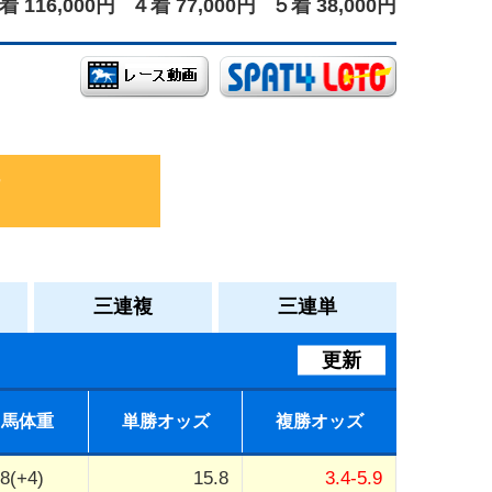
着 116,000円
４着 77,000円
５着 38,000円
三連複
三連単
更新
馬体重
単勝オッズ
複勝オッズ
8(+4)
15.8
3.4-5.9