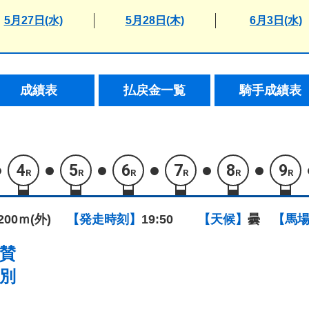
5月27日(水)
5月28日(木)
6月3日(水)
成績表
払戻金一覧
騎手成績表
4
5
6
7
8
9
R
R
R
R
R
R
1200ｍ(外)
【発走時刻】
19:50
【天候】
曇
【馬
賛
別