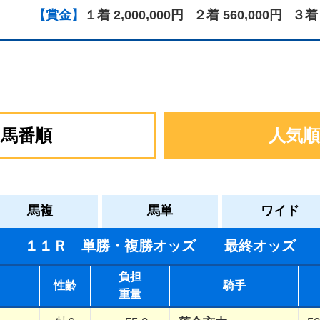
【賞金】
１着 2,000,000円
２着 560,000円
３着 
馬番順
人気順
馬複
馬単
ワイド
１１Ｒ 単勝・複勝オッズ 最終オッズ
負担
性齢
騎手
重量