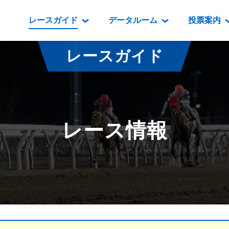
レースガイド
データルーム
投票案内
データルーム
レース情報
映像コンテンツ
門別競馬場情報
過去開催
投
レースガイド
騎手・調教師紹介
レース一覧
重賞競走VTR
門別競馬場グルメ
番組・級
騎手・調教師成績
出走表
重賞競走参考VTR
とねっこジン
開催日程
能力検査成績
成績表
レースダイジェスト
いずみ食堂
開催
レース情報
坂路調教映像
払戻金一覧
新馬ダイジェスト
ルンビニフー
重賞
遠征馬情報
騎手成績表
勝馬屋
スタ
馬主服紹介
馬番成績表
発売情報
番組編成要領
オッズ
道内の
道外