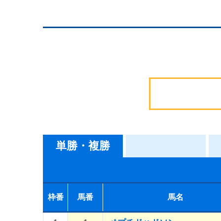
単勝・複勝
枠番
馬番
馬名