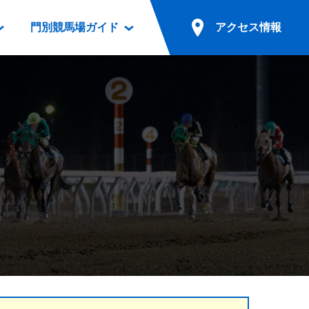
門別競馬場ガイド
アクセス情報
情報
票案内
ファンルーム
アクセス情報
電話・インターネット投票
競馬用語集
お車でのご来場
別表ダウンロード
場外発売所
無料送迎バスでのご来場
ギスカン
実況・テレホンサービス
公共の交通機関でのご来場
カレンダー
発売・払戻
ドカフェ
競走体系図
リオンシリーズ競走
発売情報(PDF)
の発売情報