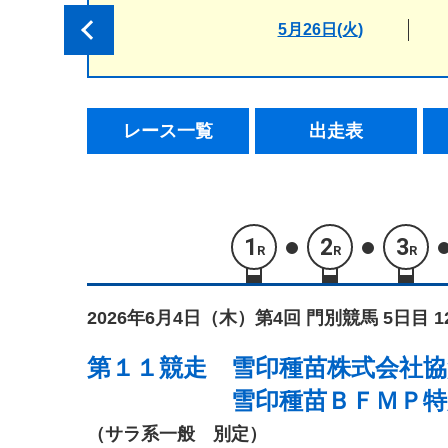
5月26日(火)
レース一覧
出走表
1
2
3
R
R
R
2026年6月4日（木）
第4回 門別競馬 5日目 
第１１競走
雪印種苗株式会社協
雪印種苗ＢＦＭＰ特
（サラ系一般 別定）