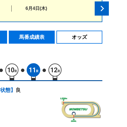
6月4日(木)
馬番成績表
オッズ
10
11
12
R
R
R
場状態】
良