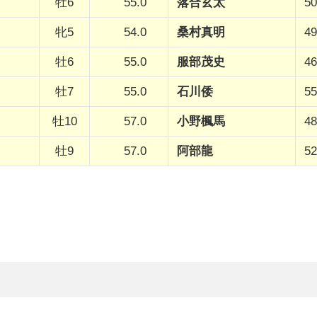
牡6
55.0
落合玄太
50
牝5
54.0
桑村真明
49
牡6
55.0
服部茂史
46
牡7
55.0
石川倭
55
牡10
57.0
小野楓馬
48
牡9
57.0
阿部龍
52