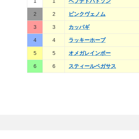
1
1
ペプチドハドソン
2
2
ピンクヴェノム
3
3
カッパギ
4
4
ラッキーホープ
5
5
オメガレインボー
6
6
スティールペガサス