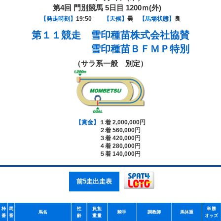
第4回 門別競馬 5日目 1200ｍ(外)
【発走時刻】
19:50
【天候】
曇
【馬場状態】
良
第１１競走
雪印種苗株式会社協賛
雪印種苗ＢＦＭＰ特別
（サラ系一般 別定）
【賞金】
１着 2,000,000円
２着 560,000円
３着 420,000円
４着 280,000円
５着 140,000円
前5走出走表
枠
馬
性
負担
単勝
馬名
騎手
調教師
馬体重
番
番
齢
重量
オッズ