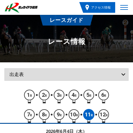
アクセス情報
レースガイド
レース情報
1
2
3
4
5
6
R
R
R
R
R
R
7
8
9
10
11
12
R
R
R
R
R
R
2026年6月4日（木）