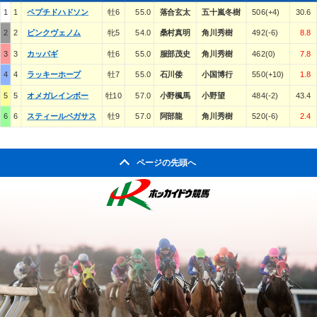
1
1
ペプチドハドソン
牡6
55.0
落合玄太
五十嵐冬樹
506(+4)
30.6
2
2
ピンクヴェノム
牝5
54.0
桑村真明
角川秀樹
492(-6)
8.8
3
3
カッパギ
牡6
55.0
服部茂史
角川秀樹
462(0)
7.8
4
4
ラッキーホープ
牡7
55.0
石川倭
小国博行
550(+10)
1.8
5
5
オメガレインボー
牡10
57.0
小野楓馬
小野望
484(-2)
43.4
6
6
スティールペガサス
牡9
57.0
阿部龍
角川秀樹
520(-6)
2.4
ページの先頭へ