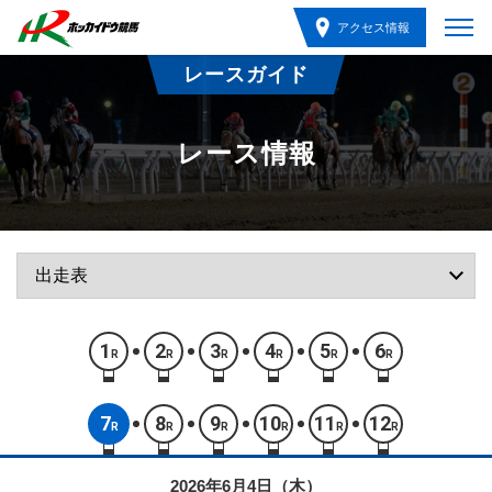
アクセス情報
レースガイド
レース情報
1
2
3
4
5
6
R
R
R
R
R
R
7
8
9
10
11
12
R
R
R
R
R
R
2026年6月4日（木）