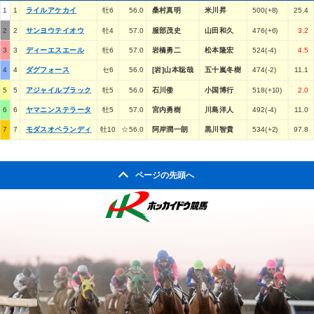
1
1
ライルアケカイ
牡6
56.0
桑村真明
米川昇
500(+8)
25.4
2
2
サンヨウテイオウ
牡4
57.0
服部茂史
山田和久
476(+6)
3.2
3
3
ディーエスエール
牡6
57.0
岩橋勇二
松本隆宏
524(-4)
4.5
4
4
ダグフォース
セ6
56.0
[岩]山本聡哉
五十嵐冬樹
474(-2)
11.1
5
5
アジャイルブラック
牡5
56.0
石川倭
小国博行
518(+10)
2.0
6
6
ヤマニンステラータ
牡5
57.0
宮内勇樹
川島洋人
492(-4)
11.0
7
7
モダスオペランディ
牡10
☆56.0
阿岸潤一朗
黒川智貴
534(+2)
97.8
ページの先頭へ