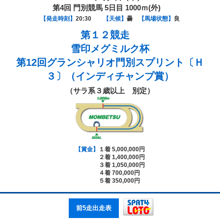
第4回 門別競馬 5日目 1000ｍ(外)
【発走時刻】
20:30
【天候】
曇
【馬場状態】
良
第１２競走
雪印メグミルク杯
第12回グランシャリオ門別スプリント〔Ｈ
３〕（インディチャンプ賞）
（サラ系３歳以上 別定）
【賞金】
１着 5,000,000円
２着 1,400,000円
３着 1,050,000円
４着 700,000円
５着 350,000円
前5走出走表