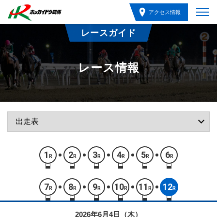
アクセス情報
レースガイド
レース情報
1
2
3
4
5
6
R
R
R
R
R
R
7
8
9
10
11
12
R
R
R
R
R
R
2026年6月4日（木）