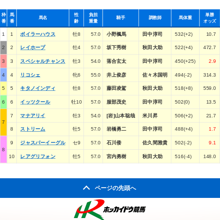
枠
馬
性
負担
単勝
馬名
騎手
調教師
馬体重
番
番
齢
重量
オッズ
1
1
ボイラーハウス
牡8
57.0
小野楓馬
田中淳司
532(+2)
10.7
2
2
レイホープ
牡4
57.0
坂下秀樹
秋田大助
522(+4)
472.7
3
3
スペシャルチャンス
牡3
54.0
落合玄太
田中淳司
450(+25)
2.9
4
4
リコシェ
牝6
55.0
井上俊彦
佐々木国明
494(-2)
314.3
5
5
キタノインディ
牡8
57.0
藤田凌駕
秋田大助
518(+8)
559.0
6
6
イッツクール
牡10
57.0
服部茂史
田中淳司
502(0)
13.5
7
マナアリイ
牡3
54.0
[岩]山本聡哉
米川昇
506(+2)
21.7
7
8
ストリーム
牡5
57.0
岩橋勇二
田中淳司
488(+4)
1.7
9
ジャスパーイーグル
セ9
57.0
石川倭
佐久間雅貴
502(-2)
9.1
8
10
レアグリフォン
牡5
57.0
宮内勇樹
秋田大助
516(-4)
148.0
ページの先頭へ