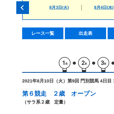
8月3日(火)
8月4日(水)
レース一覧
出走表
1
2
3
R
R
R
2021年8月10日（火）
第9回 門別競馬 4日目 
第６競走
２歳 オープン
（サラ系２歳 定量）