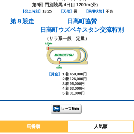
第9回 門別競馬 4日目 1200ｍ(外)
【発走時刻】
18:25
【天候】
曇
【馬場状態】
不良
第８競走
日高町協賛
日高町ウズベキスタン交流特別
（サラ系一般 定量）
【賞金】
１着 450,000円
２着 126,000円
３着 95,000円
４着 63,000円
５着 31,000円
馬番順
人気順