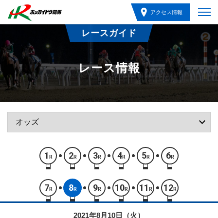
アクセス情報
レースガイド
レース情報
1
2
3
4
5
6
R
R
R
R
R
R
7
8
9
10
11
12
R
R
R
R
R
R
2021年8月10日（火）