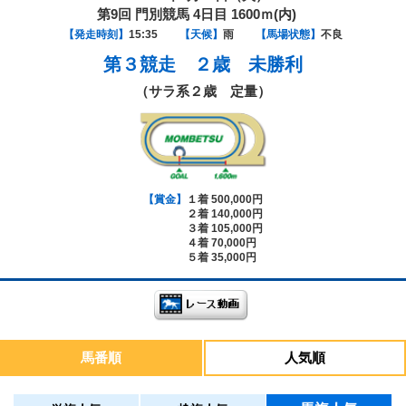
第9回 門別競馬 4日目 1600ｍ(内)
【発走時刻】
15:35
【天候】
雨
【馬場状態】
不良
第３競走
２歳 未勝利
（サラ系２歳 定量）
【賞金】
１着 500,000円
２着 140,000円
３着 105,000円
４着 70,000円
５着 35,000円
馬番順
人気順