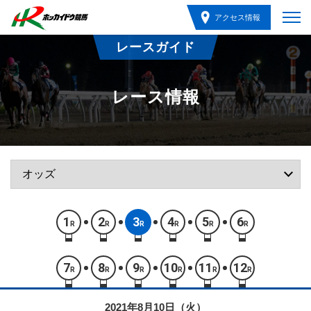
アクセス情報
レースガイド
レース情報
1
2
3
4
5
6
R
R
R
R
R
R
7
8
9
10
11
12
R
R
R
R
R
R
2021年8月10日（火）