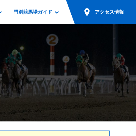
門別競馬場ガイド
アクセス情報
情報
票案内
ファンルーム
アクセス情報
電話・インターネット投票
競馬用語集
お車でのご来場
別表ダウンロード
場外発売所
無料送迎バスでのご来場
ギスカン
実況・テレホンサービス
公共の交通機関でのご来場
カレンダー
発売・払戻
ドカフェ
競走体系図
リオンシリーズ競走
発売情報(PDF)
の発売情報