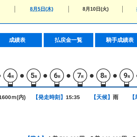
8月5日(木)
8月10日(火)
成績表
払戻金一覧
騎手成績表
4
5
6
7
8
9
R
R
R
R
R
R
1600ｍ(内)
【発走時刻】
15:35
【天候】
雨
【