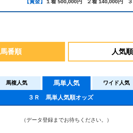
【賞金】
１着 500,000円
２着 140,000円
３
馬番順
人気順
馬単人気
馬複人気
ワイド人気
３Ｒ 馬単人気順オッズ
（データ登録までお待ちください。）