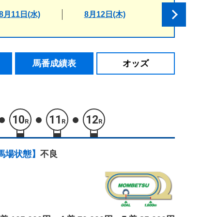
8月11日(水)
8月12日(木)
馬番成績表
オッズ
10
11
12
R
R
R
馬場状態】
不良