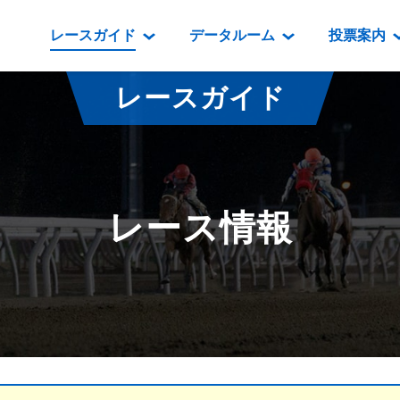
レースガイド
データルーム
投票案内
データルーム
レース情報
映像コンテンツ
門別競馬場情報
過去開催
投
レースガイド
騎手・調教師紹介
レース一覧
重賞競走VTR
門別競馬場グルメ
番組・級
騎手・調教師成績
出走表
重賞競走参考VTR
とねっこジン
開催日程
能力検査成績
成績表
レースダイジェスト
いずみ食堂
開催
レース情報
坂路調教映像
払戻金一覧
新馬ダイジェスト
ルンビニフー
重賞
遠征馬情報
騎手成績表
勝馬屋
スタ
馬主服紹介
馬番成績表
発売情報
番組編成要領
オッズ
道内の
道外