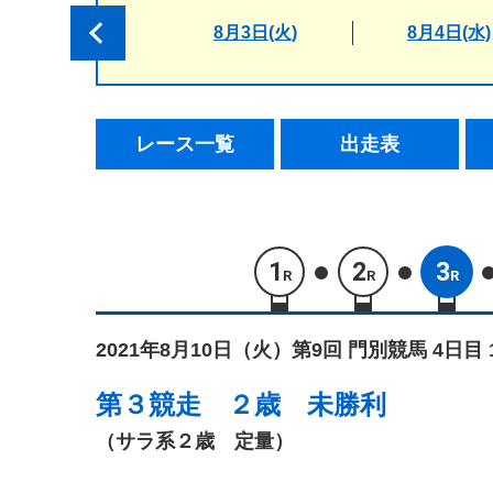
8月3日(火)
8月4日(水)
レース一覧
出走表
1
2
3
R
R
R
2021年8月10日（火）
第9回 門別競馬 4日目 
第３競走
２歳 未勝利
（サラ系２歳 定量）