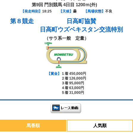
第9回 門別競馬 4日目 1200ｍ(外)
【発走時刻】
18:25
【天候】
曇
【馬場状態】
不良
第８競走
日高町協賛
日高町ウズベキスタン交流特別
（サラ系一般 定量）
【賞金】
１着 450,000円
２着 126,000円
３着 95,000円
４着 63,000円
５着 31,000円
馬番順
人気順