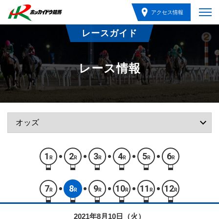
アクセス情報
レースガイド
レース情報
1
2
3
4
5
6
R
R
R
R
R
R
7
8
9
10
11
12
R
R
R
R
R
R
2021年8月10日（火）