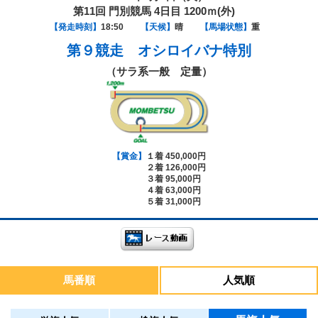
第11回 門別競馬 4日目 1200ｍ(外)
【発走時刻】
18:50
【天候】
晴
【馬場状態】
重
第９競走
オシロイバナ特別
（サラ系一般 定量）
【賞金】
１着 450,000円
２着 126,000円
３着 95,000円
４着 63,000円
５着 31,000円
馬番順
人気順