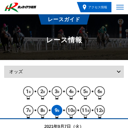
アクセス情報
レースガイド
レース情報
1
2
3
4
5
6
R
R
R
R
R
R
7
8
9
10
11
12
R
R
R
R
R
R
2021年9月7日（火）