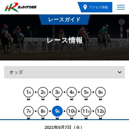
アクセス情報
レースガイド
レース情報
1
2
3
4
5
6
R
R
R
R
R
R
7
8
9
10
11
12
R
R
R
R
R
R
2021年9月7日（火）