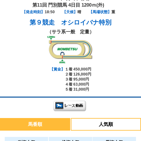
第11回 門別競馬 4日目 1200ｍ(外)
【発走時刻】
18:50
【天候】
晴
【馬場状態】
重
第９競走
オシロイバナ特別
（サラ系一般 定量）
【賞金】
１着 450,000円
２着 126,000円
３着 95,000円
４着 63,000円
５着 31,000円
馬番順
人気順