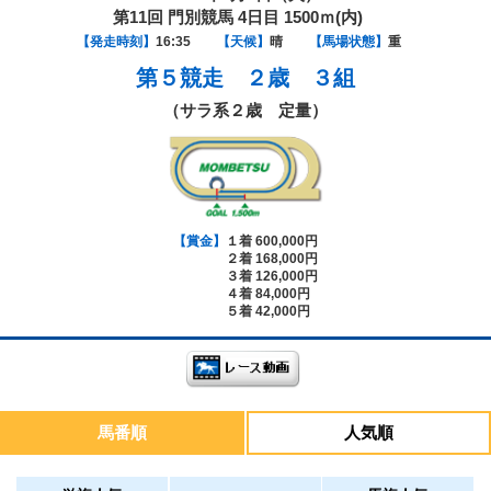
第11回 門別競馬 4日目 1500ｍ(内)
【発走時刻】
16:35
【天候】
晴
【馬場状態】
重
第５競走
２歳 ３組
（サラ系２歳 定量）
【賞金】
１着 600,000円
２着 168,000円
３着 126,000円
４着 84,000円
５着 42,000円
馬番順
人気順