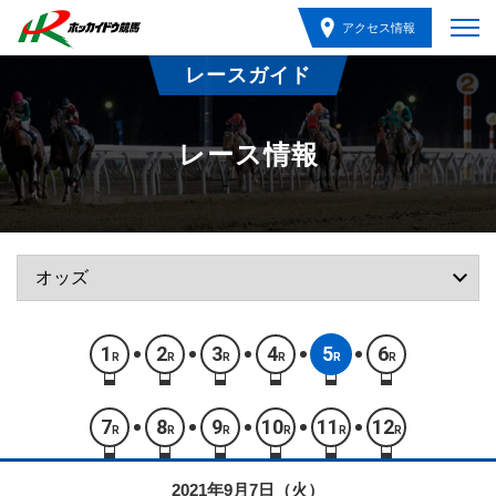
アクセス情報
レースガイド
レース情報
1
2
3
4
5
6
R
R
R
R
R
R
7
8
9
10
11
12
R
R
R
R
R
R
2021年9月7日（火）