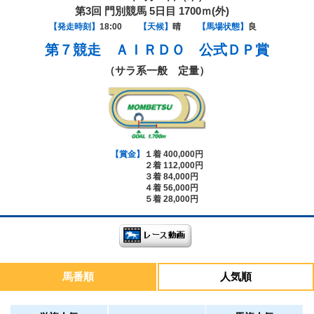
第3回 門別競馬 5日目 1700ｍ(外)
【発走時刻】
18:00
【天候】
晴
【馬場状態】
良
第７競走
ＡＩＲＤＯ 公式ＤＰ賞
（サラ系一般 定量）
【賞金】
１着 400,000円
２着 112,000円
３着 84,000円
４着 56,000円
５着 28,000円
馬番順
人気順