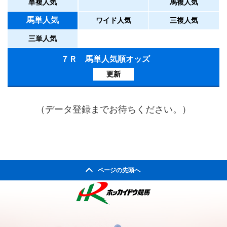
単複人気
馬複人気
馬単人気
ワイド人気
三複人気
三単人気
７Ｒ 馬単人気順オッズ
更新
（データ登録までお待ちください。）
ページの先頭へ