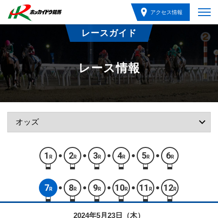
アクセス情報
レースガイド
レース情報
1
2
3
4
5
6
R
R
R
R
R
R
7
8
9
10
11
12
R
R
R
R
R
R
2024年5月23日（木）