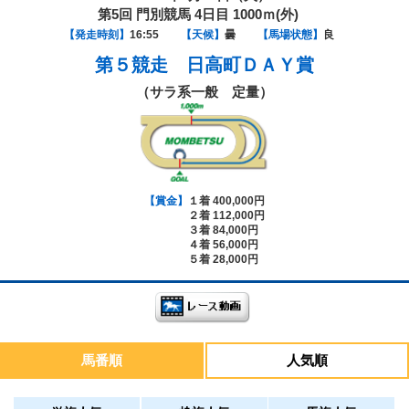
第5回 門別競馬 4日目 1000ｍ(外)
【発走時刻】
16:55
【天候】
曇
【馬場状態】
良
第５競走
日高町ＤＡＹ賞
（サラ系一般 定量）
【賞金】
１着 400,000円
２着 112,000円
３着 84,000円
４着 56,000円
５着 28,000円
馬番順
人気順