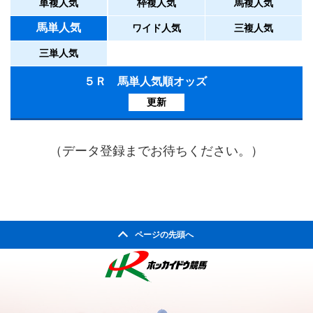
単複人気
枠複人気
馬複人気
馬単人気
ワイド人気
三複人気
三単人気
５Ｒ 馬単人気順オッズ
更新
（データ登録までお待ちください。）
ページの先頭へ