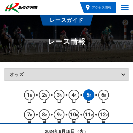
アクセス情報
レースガイド
レース情報
1
2
3
4
5
6
R
R
R
R
R
R
7
8
9
10
11
12
R
R
R
R
R
R
2024年6月18日（火）