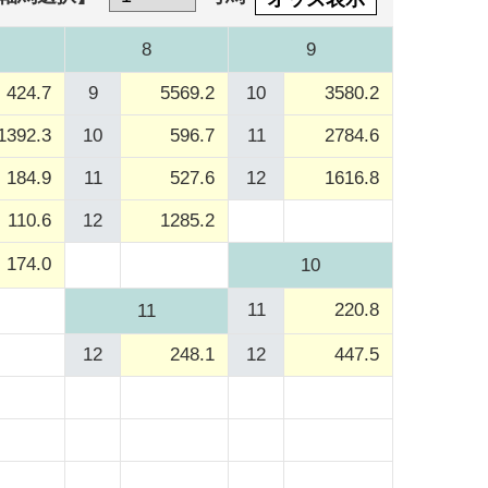
8
9
424.7
9
5569.2
10
3580.2
1392.3
10
596.7
11
2784.6
184.9
11
527.6
12
1616.8
110.6
12
1285.2
174.0
10
11
220.8
11
12
248.1
12
447.5