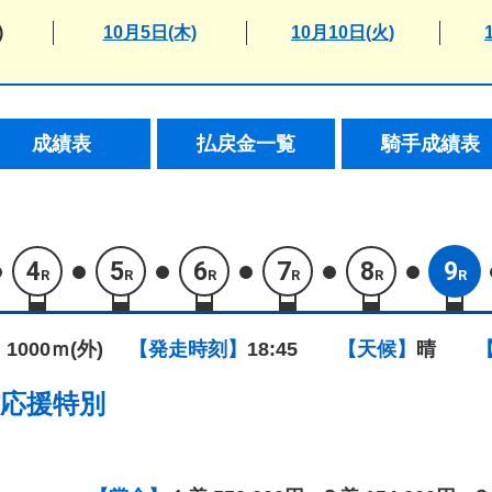
)
10月5日(木)
10月10日(火)
成績表
払戻金一覧
騎手成績表
4
5
6
7
8
9
R
R
R
R
R
R
 1000ｍ(外)
【発走時刻】
18:45
【天候】
晴
応援特別