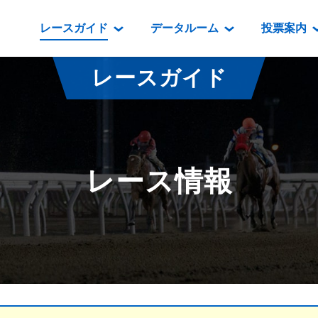
レースガイド
データルーム
投票案内
データルーム
レース情報
映像コンテンツ
門別競馬場情報
過去開催
投
レースガイド
騎手・調教師紹介
レース一覧
重賞競走VTR
門別競馬場グルメ
番組・級
騎手・調教師成績
出走表
重賞競走参考VTR
とねっこジン
開催日程
能力検査成績
成績表
レースダイジェスト
いずみ食堂
開催
レース情報
坂路調教映像
払戻金一覧
新馬ダイジェスト
ルンビニフー
重賞
遠征馬情報
騎手成績表
勝馬屋
スタ
馬主服紹介
馬番成績表
発売情報
番組編成要領
オッズ
道内の
道外