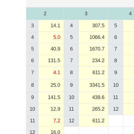
2
3
4
3
14.1
4
307.5
5
4
5.0
5
1066.4
6
5
40.9
6
1670.7
7
6
131.5
7
234.2
8
7
4.1
8
611.2
9
8
25.0
9
3341.5
10
9
141.5
10
439.6
11
10
12.9
11
265.2
12
11
7.2
12
611.2
12
16.0