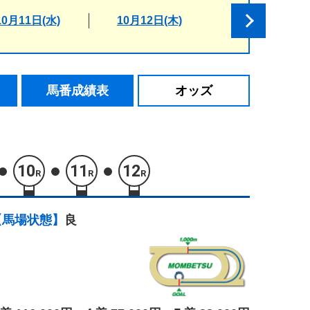
10月11日(水)
10月12日(木)
馬番成績表
オッズ
10
11
12
R
R
R
【馬場状態】
良