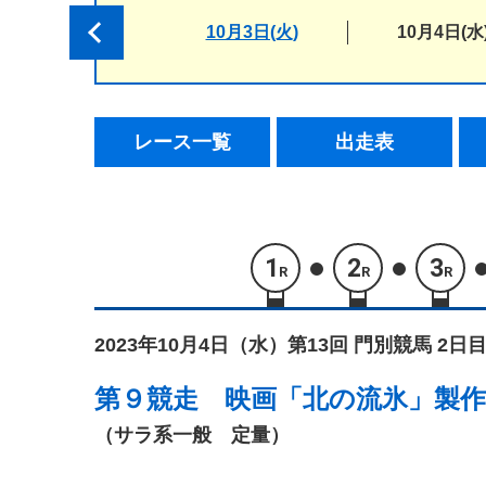
10月3日(火)
10月4日(水
レース一覧
出走表
1
2
3
R
R
R
2023年10月4日（水）
第13回 門別競馬 2日目
第９競走
映画「北の流氷」製作
（サラ系一般 定量）