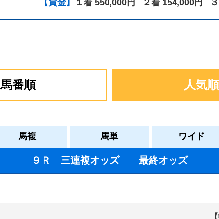
【賞金】
１着 550,000円
２着 154,000円
３
馬番順
人気順
馬複
馬単
ワイド
９Ｒ 三連複オッズ 最終オッズ
【