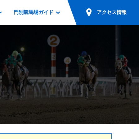
門別競馬場ガイド
アクセス情報
情報
票案内
ファンルーム
アクセス情報
電話・インターネット投票
競馬用語集
お車でのご来場
別表ダウンロード
場外発売所
無料送迎バスでのご来場
ギスカン
実況・テレホンサービス
公共の交通機関でのご来場
カレンダー
発売・払戻
ドカフェ
競走体系図
リオンシリーズ競走
発売情報(PDF)
の発売情報