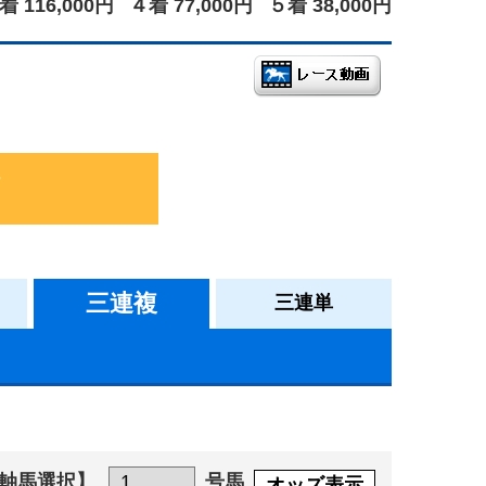
着 116,000円
４着 77,000円
５着 38,000円
三連複
三連単
軸馬選択】
号馬
オッズ表示