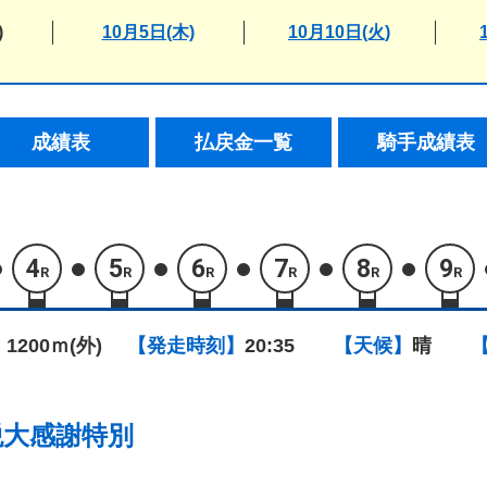
)
10月5日(木)
10月10日(火)
成績表
払戻金一覧
騎手成績表
4
5
6
7
8
9
R
R
R
R
R
R
 1200ｍ(外)
【発走時刻】
20:35
【天候】
晴
税大感謝特別