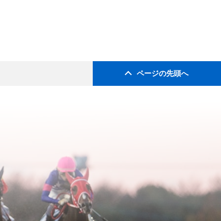
ページの先頭へ