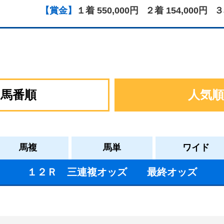
【賞金】
１着 550,000円
２着 154,000円
３
馬番順
人気順
馬複
馬単
ワイド
１２Ｒ 三連複オッズ 最終オッズ