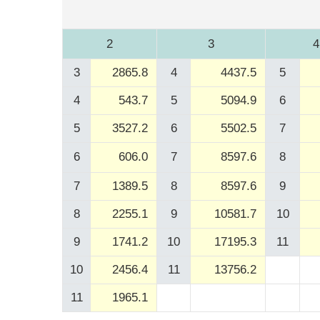
2
3
4
3
2865.8
4
4437.5
5
4
543.7
5
5094.9
6
5
3527.2
6
5502.5
7
6
606.0
7
8597.6
8
7
1389.5
8
8597.6
9
8
2255.1
9
10581.7
10
9
1741.2
10
17195.3
11
10
2456.4
11
13756.2
11
1965.1