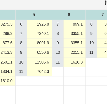
【
5
6
7
3275.3
6
2926.8
7
899.1
8
3
288.3
7
7240.1
8
3355.1
9
6
677.6
8
8091.9
9
3355.1
10
4
2413.3
9
6550.6
10
2255.1
11
4
2501.1
10
12505.6
11
1618.3
1834.1
11
7642.3
1810.0