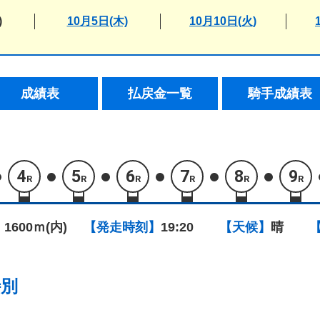
)
10月5日(木)
10月10日(火)
成績表
払戻金一覧
騎手成績表
4
5
6
7
8
9
R
R
R
R
R
R
 1600ｍ(内)
【発走時刻】
19:20
【天候】
晴
特別