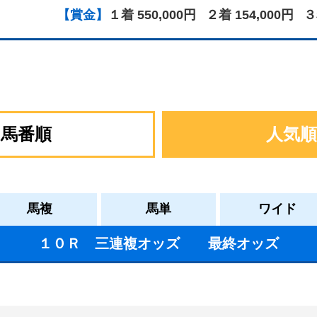
【賞金】
１着 550,000円
２着 154,000円
３
馬番順
人気順
馬複
馬単
ワイド
１０Ｒ 三連複オッズ 最終オッズ