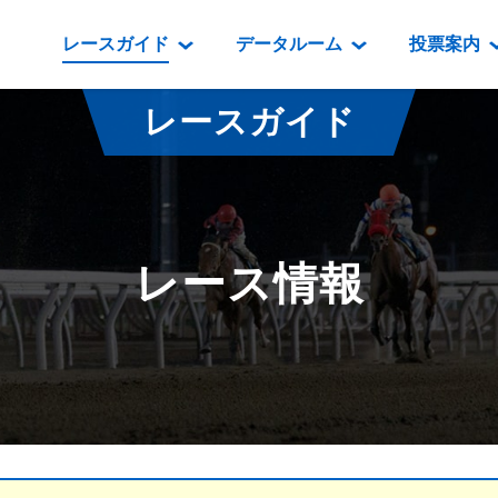
レースガイド
データルーム
投票案内
データルーム
レース情報
映像コンテンツ
門別競馬場情報
過去開催
投
レースガイド
騎手・調教師紹介
レース一覧
重賞競走VTR
門別競馬場グルメ
番組・級
騎手・調教師成績
出走表
重賞競走参考VTR
とねっこジン
開催日程
能力検査成績
成績表
レースダイジェスト
いずみ食堂
開催
レース情報
坂路調教映像
払戻金一覧
新馬ダイジェスト
ルンビニフー
重賞
遠征馬情報
騎手成績表
勝馬屋
スタ
馬主服紹介
馬番成績表
発売情報
番組編成要領
オッズ
道内の
道外