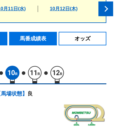
10月11日(水)
10月12日(木)
馬番成績表
オッズ
10
11
12
R
R
R
【馬場状態】
良