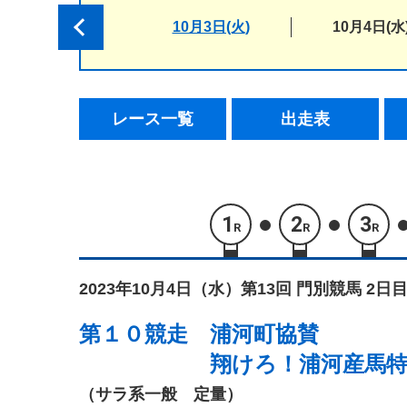
10月3日(火)
10月4日(水
レース一覧
出走表
1
2
3
R
R
R
2023年10月4日（水）
第13回 門別競馬 2日目
第１０競走
浦河町協賛
翔けろ！浦河産馬
（サラ系一般 定量）