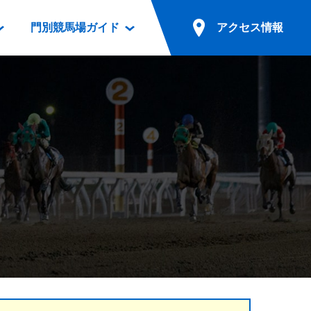
門別競馬場ガイド
アクセス情報
情報
票案内
ファンルーム
アクセス情報
電話・インターネット投票
競馬用語集
お車でのご来場
別表ダウンロード
場外発売所
無料送迎バスでのご来場
ギスカン
実況・テレホンサービス
公共の交通機関でのご来場
カレンダー
発売・払戻
ドカフェ
競走体系図
リオンシリーズ競走
発売情報(PDF)
の発売情報