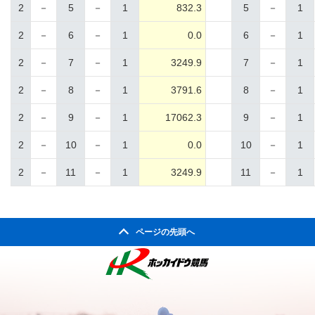
2
－
5
－
1
832.3
5
－
1
2
－
6
－
1
0.0
6
－
1
2
－
7
－
1
3249.9
7
－
1
2
－
8
－
1
3791.6
8
－
1
2
－
9
－
1
17062.3
9
－
1
2
－
10
－
1
0.0
10
－
1
2
－
11
－
1
3249.9
11
－
1
ページの先頭へ