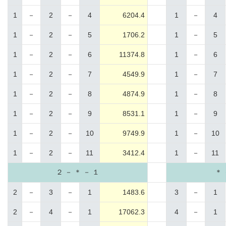
1
－
2
－
4
6204.4
1
－
4
1
－
2
－
5
1706.2
1
－
5
1
－
2
－
6
11374.8
1
－
6
1
－
2
－
7
4549.9
1
－
7
1
－
2
－
8
4874.9
1
－
8
1
－
2
－
9
8531.1
1
－
9
1
－
2
－
10
9749.9
1
－
10
1
－
2
－
11
3412.4
1
－
11
２ － ＊ － １
＊ 
2
－
3
－
1
1483.6
3
－
1
2
－
4
－
1
17062.3
4
－
1