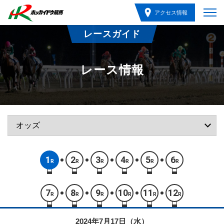
アクセス情報
レースガイド
レース情報
1
2
3
4
5
6
R
R
R
R
R
R
7
8
9
10
11
12
R
R
R
R
R
R
2024年7月17日（水）