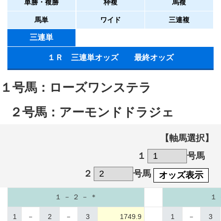
単勝・複勝
枠複
馬複
馬単
ワイド
三連複
三連単
１Ｒ 三連単オッズ 最終オッズ
１号馬：ローズワンステラ
２号馬：アーモンドドラジェ
【軸馬選択】
１
号馬
２
号馬
オッズ表示
１ － ２ － ＊
１ 
1
－
2
－
3
1749.9
1
－
3