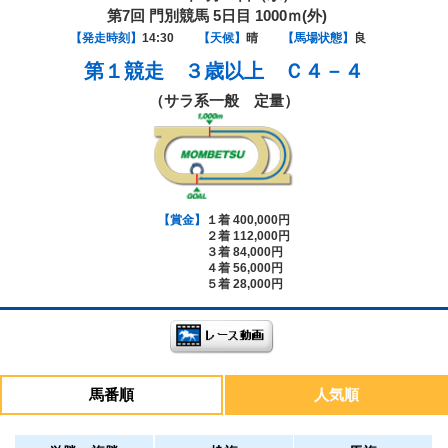
第7回 門別競馬 5日目 1000ｍ(外)
【発走時刻】
14:30
【天候】
晴
【馬場状態】
良
第１競走
３歳以上 Ｃ４－４
（サラ系一般 定量）
【賞金】
１着 400,000円
２着 112,000円
３着 84,000円
４着 56,000円
５着 28,000円
馬番順
人気順