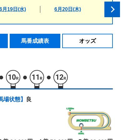
6月19日(水)
6月20日(木)
馬番成績表
オッズ
10
11
12
R
R
R
馬場状態】
良