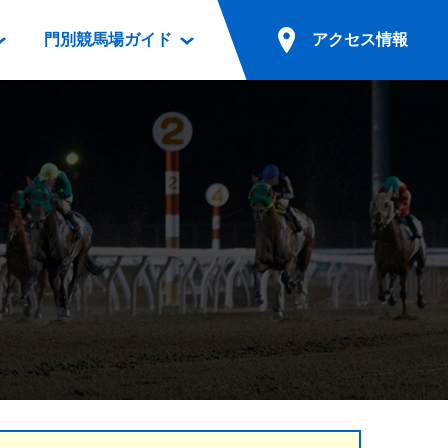
門別競馬場ガイド
アクセス情報
情報
票案内
ファンルーム
アクセス情報
電話・インターネット投票
競馬用語集
お車でのご来場
別表ダウンロード
場外発売所
無料送迎バスでのご来場
ギスカン
実況・テレホンサービス
公共の交通機関でのご来場
カレンダー
発売・払戻
ドカフェ
競走体系図
リオンシリーズ競走
発売情報(PDF)
の発売情報