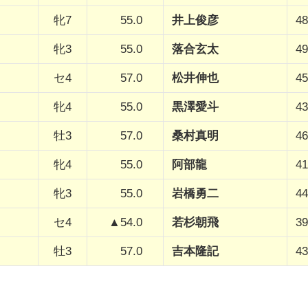
牝7
55.0
井上俊彦
48
牝3
55.0
落合玄太
49
セ4
57.0
松井伸也
45
牝4
55.0
黒澤愛斗
43
牡3
57.0
桑村真明
46
牝4
55.0
阿部龍
41
牝3
55.0
岩橋勇二
44
セ4
▲54.0
若杉朝飛
39
牡3
57.0
吉本隆記
43