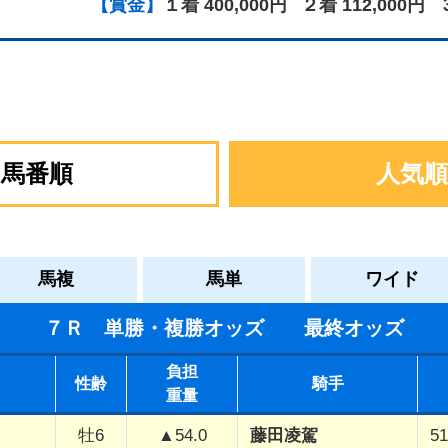
【賞金】
１着 400,000円
２着 112,000円
馬番順
人気順
馬複
馬単
ワイド
７Ｒ 単勝・複勝オッズ 最終オッズ
負担
性齢
騎手
重量
牡6
▲54.0
藤田凌駕
51