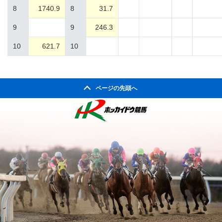
8
1740.9
8
31.7
9
9
246.3
10
621.7
10
ページの先頭へ