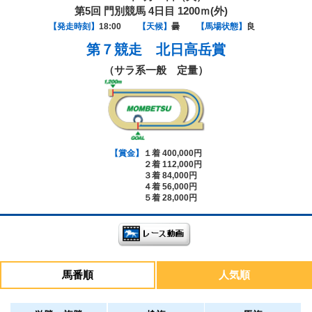
第5回 門別競馬 4日目 1200ｍ(外)
【発走時刻】
18:00
【天候】
曇
【馬場状態】
良
第７競走
北日高岳賞
（サラ系一般 定量）
【賞金】
１着 400,000円
２着 112,000円
３着 84,000円
４着 56,000円
５着 28,000円
馬番順
人気順