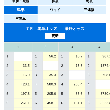
単勝・複勝
枠複
馬複
馬単
ワイド
三連複
三連単
７Ｒ 馬単オッズ 最終オッズ
更新
1
2
3
4
1
1
56.2
1
10.7
1
967.
2
33.5
2
2
15.8
2
1374.
3
16.9
3
35.3
3
3
768.
4
428.1
4
580.3
4
266.4
4
5
197.8
5
205.6
5
85.6
5
3730.
6
261.1
6
458.1
6
161.1
6
5222.