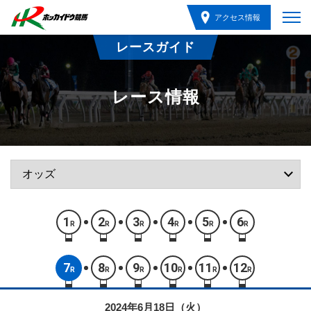
アクセス情報
レースガイド
レース情報
1
2
3
4
5
6
R
R
R
R
R
R
7
8
9
10
11
12
R
R
R
R
R
R
2024年6月18日（火）