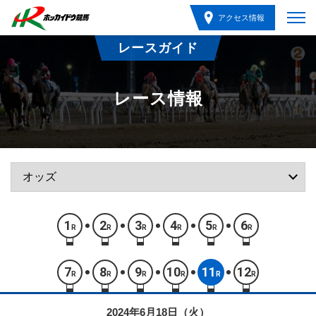
アクセス情報
レースガイド
レース情報
1
2
3
4
5
6
R
R
R
R
R
R
7
8
9
10
11
12
R
R
R
R
R
R
2024年6月18日（火）