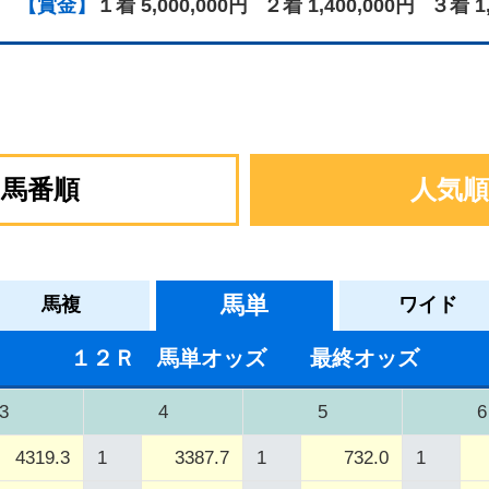
【賞金】
１着 5,000,000円
２着 1,400,000円
３着 1,
馬番順
人気順
馬単
馬複
ワイド
１２Ｒ 馬単オッズ 最終オッズ
3
4
5
6
4319.3
1
3387.7
1
732.0
1