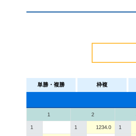
単勝・複勝
枠複
1
2
1
1
1234.0
1