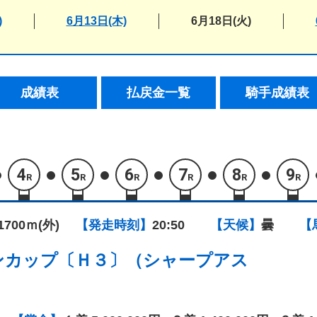
)
6月13日(木)
6月18日(火)
成績表
払戻金一覧
騎手成績表
4
5
6
7
8
9
R
R
R
R
R
R
1700ｍ(外)
【発走時刻】
20:50
【天候】
曇
【
ンカップ〔Ｈ３〕（シャープアス