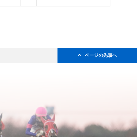
ページの先頭へ