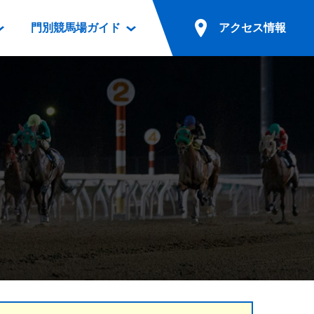
門別競馬場ガイド
アクセス情報
情報
票案内
ファンルーム
アクセス情報
電話・インターネット投票
競馬用語集
お車でのご来場
別表ダウンロード
場外発売所
無料送迎バスでのご来場
ギスカン
実況・テレホンサービス
公共の交通機関でのご来場
カレンダー
発売・払戻
ドカフェ
競走体系図
リオンシリーズ競走
発売情報(PDF)
の発売情報