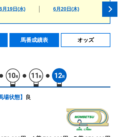
6月19日(水)
6月20日(木)
馬番成績表
オッズ
10
11
12
R
R
R
馬場状態】
良