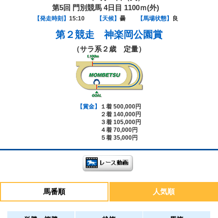
第5回 門別競馬 4日目 1100ｍ(外)
【発走時刻】
15:10
【天候】
曇
【馬場状態】
良
第２競走
神楽岡公園賞
（サラ系２歳 定量）
【賞金】
１着 500,000円
２着 140,000円
３着 105,000円
４着 70,000円
５着 35,000円
馬番順
人気順