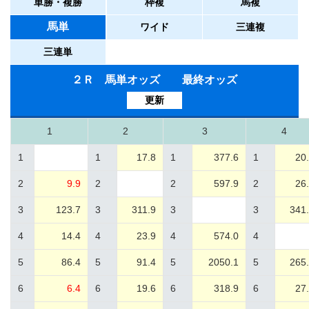
単勝・複勝
枠複
馬複
馬単
ワイド
三連複
三連単
２Ｒ 馬単オッズ 最終オッズ
更新
1
2
3
4
1
1
17.8
1
377.6
1
20
2
9.9
2
2
597.9
2
26
3
123.7
3
311.9
3
3
341
4
14.4
4
23.9
4
574.0
4
5
86.4
5
91.4
5
2050.1
5
265
6
6.4
6
19.6
6
318.9
6
27