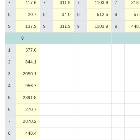
7
117.6
7
311.9
7
1103.9
7
318
8
20.7
8
34.0
8
512.5
8
57
9
137.9
9
311.9
9
1103.9
9
448
9
1
377.6
2
844.1
3
2050.1
4
956.7
5
2391.8
6
270.7
7
2870.2
8
448.4