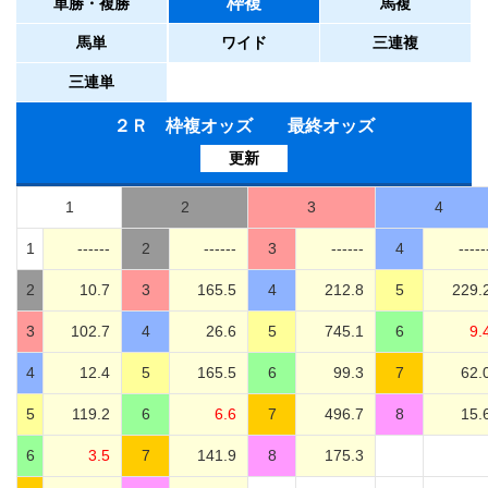
枠複
単勝・複勝
馬複
馬単
ワイド
三連複
三連単
２Ｒ 枠複オッズ 最終オッズ
更新
1
2
3
4
1
------
2
------
3
------
4
-----
2
10.7
3
165.5
4
212.8
5
229.
3
102.7
4
26.6
5
745.1
6
9.
4
12.4
5
165.5
6
99.3
7
62.
5
119.2
6
6.6
7
496.7
8
15.
6
3.5
7
141.9
8
175.3