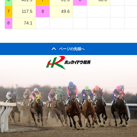
7
117.5
8
49.6
8
74.1
ページの先頭へ