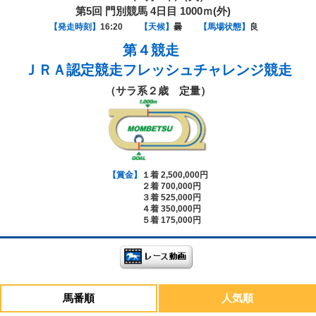
第5回 門別競馬 4日目 1000ｍ(外)
【発走時刻】
16:20
【天候】
曇
【馬場状態】
良
第４競走
ＪＲＡ認定競走フレッシュチャレンジ競走
（サラ系２歳 定量）
【賞金】
１着 2,500,000円
２着 700,000円
３着 525,000円
４着 350,000円
５着 175,000円
馬番順
人気順