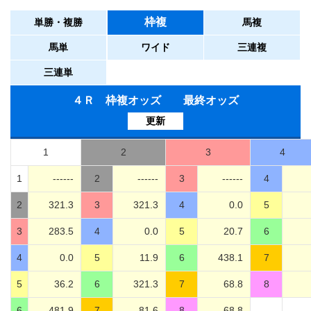
枠複
単勝・複勝
馬複
馬単
ワイド
三連複
三連単
４Ｒ 枠複オッズ 最終オッズ
更新
1
2
3
4
1
------
2
------
3
------
4
2
321.3
3
321.3
4
0.0
5
3
283.5
4
0.0
5
20.7
6
4
0.0
5
11.9
6
438.1
7
5
36.2
6
321.3
7
68.8
8
6
481.9
7
81.6
8
68.8