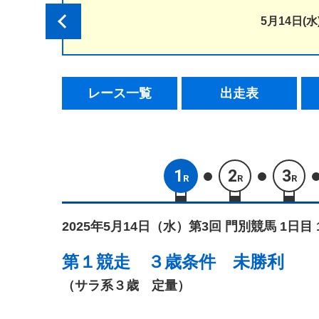
5月14日(水
レース一覧
出走表
1
2
3
R
R
R
2025年5月14日（水）
第3回 門別競馬 1日目 
第１競走
３歳条件 未勝利
（サラ系３歳 定量）