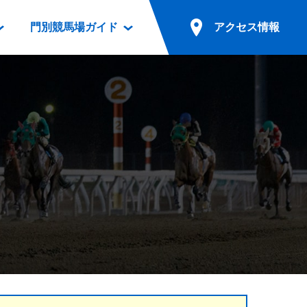
門別競馬場ガイド
アクセス情報
情報
票案内
ファンルーム
アクセス情報
電話・インターネット投票
競馬用語集
お車でのご来場
別表ダウンロード
場外発売所
無料送迎バスでのご来場
ギスカン
実況・テレホンサービス
公共の交通機関でのご来場
カレンダー
発売・払戻
ドカフェ
競走体系図
リオンシリーズ競走
発売情報(PDF)
の発売情報