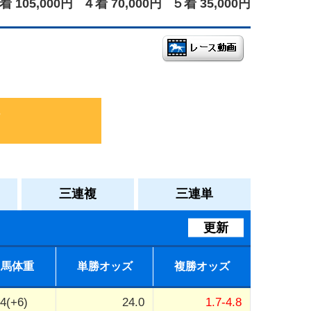
着 105,000円
４着 70,000円
５着 35,000円
三連複
三連単
更新
馬体重
単勝オッズ
複勝オッズ
4(+6)
24.0
1.7-4.8