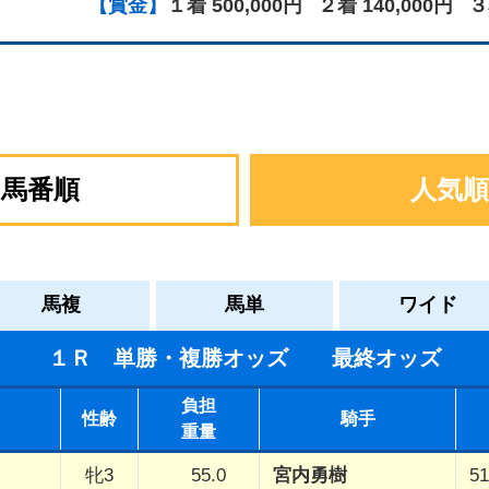
【賞金】
１着 500,000円
２着 140,000円
３
馬番順
人気順
馬複
馬単
ワイド
１Ｒ 単勝・複勝オッズ 最終オッズ
負担
性齢
騎手
重量
牝3
55.0
宮内勇樹
51