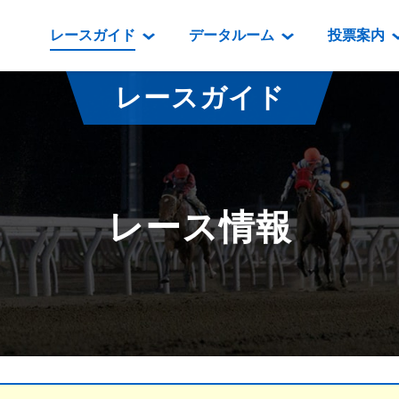
レースガイド
データルーム
投票案内
データルーム
レース情報
映像コンテンツ
門別競馬場情報
過去開催
投
レースガイド
騎手・調教師紹介
レース一覧
重賞競走VTR
門別競馬場グルメ
番組・級
騎手・調教師成績
出走表
重賞競走参考VTR
とねっこジン
開催日程
能力検査成績
成績表
レースダイジェスト
いずみ食堂
開催
レース情報
坂路調教映像
払戻金一覧
新馬ダイジェスト
ルンビニフー
重賞
遠征馬情報
騎手成績表
勝馬屋
スタ
馬主服紹介
馬番成績表
発売情報
番組編成要領
オッズ
道内の
道外