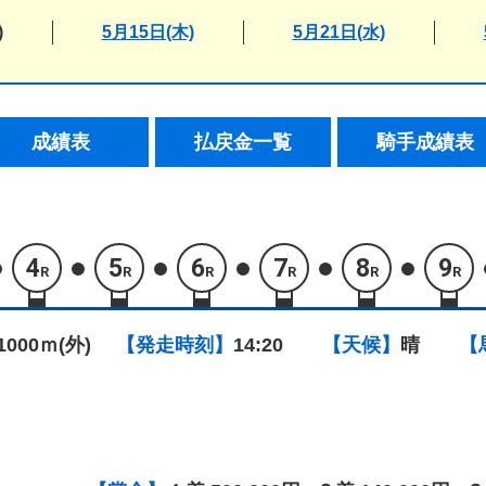
)
5月15日(木)
5月21日(水)
成績表
払戻金一覧
騎手成績表
4
5
6
7
8
9
R
R
R
R
R
R
1000ｍ(外)
【発走時刻】
14:20
【天候】
晴
【