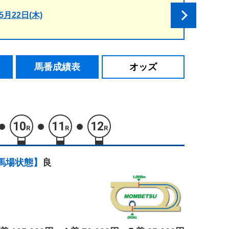
5月22日(木)
馬番成績表
オッズ
10
11
12
R
R
R
馬場状態】
良