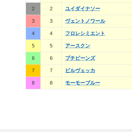
2
2
ユイダイナソー
3
3
ヴェントノワール
4
4
フロレシミエント
5
5
アースクン
6
6
プチビーンズ
7
7
ビルヴェッカ
8
8
モーモーブルー