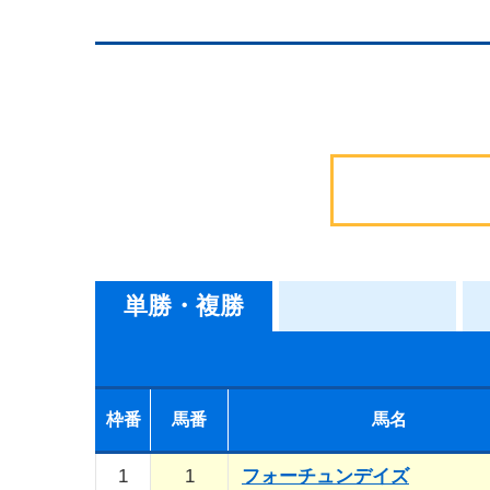
単勝・複勝
枠番
馬番
馬名
1
1
フォーチュンデイズ