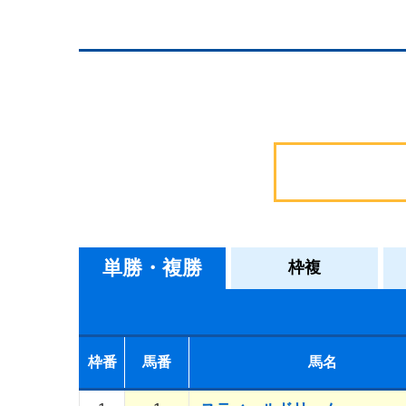
単勝・複勝
枠複
枠番
馬番
馬名