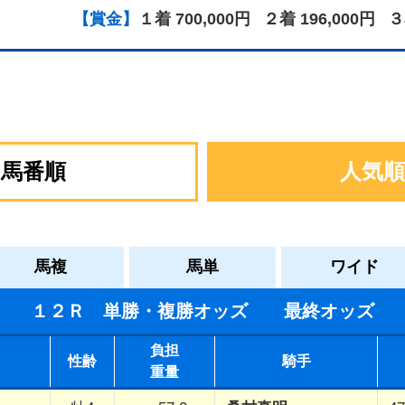
【賞金】
１着 700,000円
２着 196,000円
３
馬番順
人気順
馬複
馬単
ワイド
１２Ｒ 単勝・複勝オッズ 最終オッズ
負担
性齢
騎手
重量