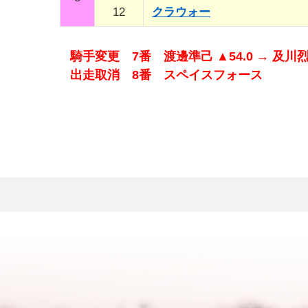
12
クラウォー
騎手変更 7番 渡邊準己 ▲54.0 → 及川烈 
出走取消 8番 スペイスフォース