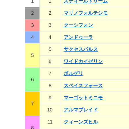
1
1
スティールドリーム
2
2
マリノフォルテシモ
3
3
クーシフォン
4
4
アンドゥーラ
5
サクセスパルス
5
6
ワイドカイゼリン
7
ボルゲリ
6
8
スペイスフォース
9
マーゴットミニモ
7
10
アルマブレイド
11
クィーンズヒル
8