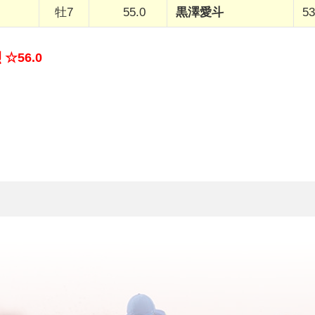
牡7
55.0
黒澤愛斗
53
☆56.0