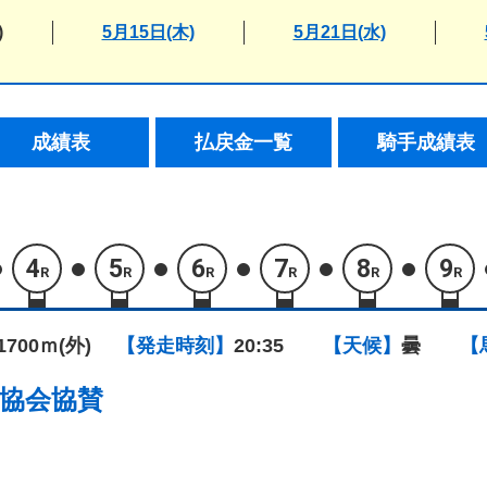
)
5月15日(木)
5月21日(水)
成績表
払戻金一覧
騎手成績表
4
5
6
7
8
9
R
R
R
R
R
R
1700ｍ(外)
【発走時刻】
20:35
【天候】
曇
【
協会協賛