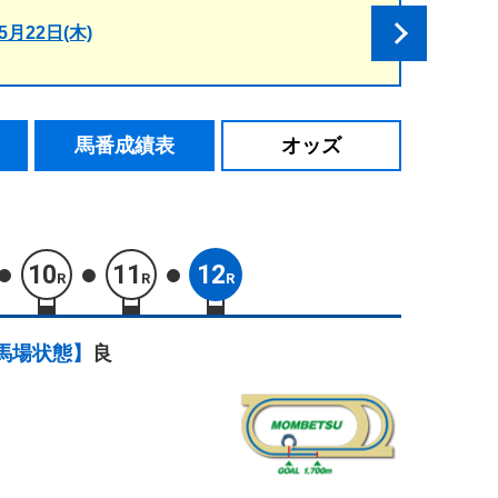
5月22日(木)
馬番成績表
オッズ
10
11
12
R
R
R
馬場状態】
良