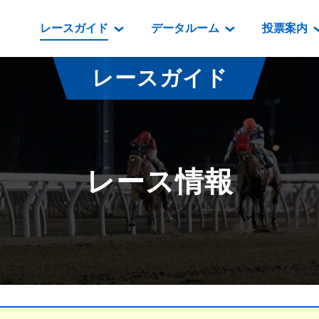
レースガイド
データルーム
投票案内
データルーム
レース情報
映像コンテンツ
門別競馬場情報
過去開催
投
レースガイド
騎手・調教師紹介
レース一覧
重賞競走VTR
門別競馬場グルメ
番組・級
騎手・調教師成績
出走表
重賞競走参考VTR
とねっこジン
開催日程
能力検査成績
成績表
レースダイジェスト
いずみ食堂
開催
レース情報
坂路調教映像
払戻金一覧
新馬ダイジェスト
ルンビニフー
重賞
遠征馬情報
騎手成績表
勝馬屋
スタ
馬主服紹介
馬番成績表
発売情報
番組編成要領
オッズ
道内の
道外