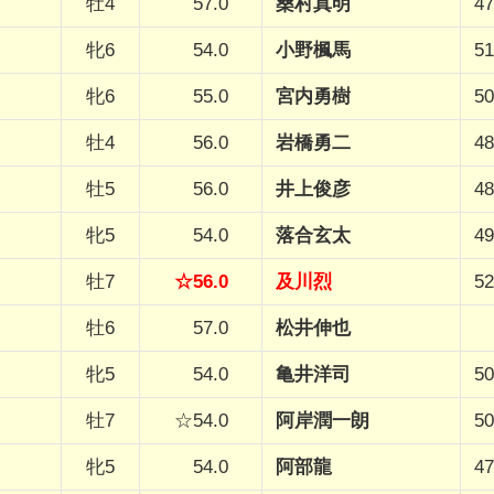
牡4
57.0
桑村真明
47
牝6
54.0
小野楓馬
51
牝6
55.0
宮内勇樹
50
牡4
56.0
岩橋勇二
48
牡5
56.0
井上俊彦
48
牝5
54.0
落合玄太
49
牡7
☆56.0
及川烈
52
牡6
57.0
松井伸也
牝5
54.0
亀井洋司
50
牡7
☆54.0
阿岸潤一朗
50
牝5
54.0
阿部龍
47