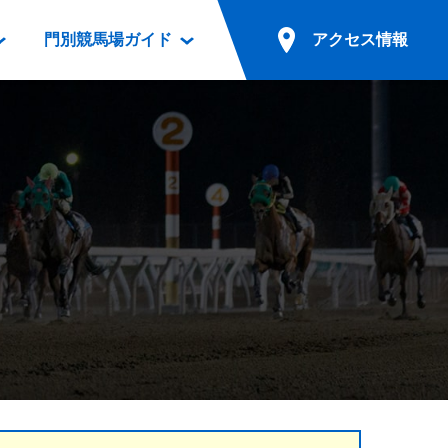
門別競馬場ガイド
アクセス情報
情報
票案内
ファンルーム
アクセス情報
電話・インターネット投票
競馬用語集
お車でのご来場
別表ダウンロード
場外発売所
無料送迎バスでのご来場
ギスカン
実況・テレホンサービス
公共の交通機関でのご来場
カレンダー
発売・払戻
ドカフェ
競走体系図
リオンシリーズ競走
発売情報(PDF)
の発売情報