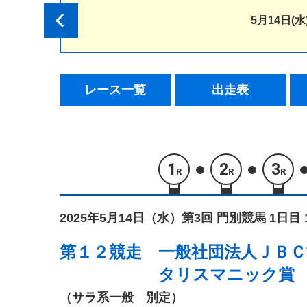
5月14日(水
レース一覧
出走表
1
2
3
R
R
R
2025年5月14日（水）
第3回 門別競馬 1日目 
第１２競走
一般社団法人ＪＢＣ
タリスマニック賞
（サラ系一般 別定）