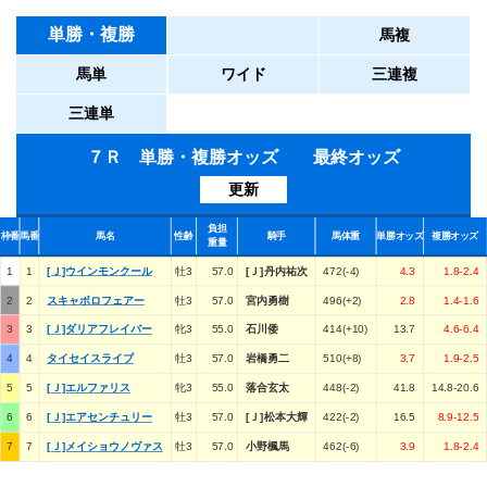
単勝・複勝
馬複
馬単
ワイド
三連複
三連単
７Ｒ 単勝・複勝オッズ 最終オッズ
更新
負担
枠番
馬番
馬名
性齢
騎手
馬体重
単勝オッズ
複勝オッズ
重量
1
1
[Ｊ]ウインモンクール
牡3
57.0
[Ｊ]丹内祐次
472(-4)
4.3
1.8-2.4
2
2
スキャボロフェアー
牡3
57.0
宮内勇樹
496(+2)
2.8
1.4-1.6
3
3
[Ｊ]ダリアフレイバー
牝3
55.0
石川倭
414(+10)
13.7
4.6-6.4
4
4
タイセイスライブ
牡3
57.0
岩橋勇二
510(+8)
3.7
1.9-2.5
5
5
[Ｊ]エルファリス
牝3
55.0
落合玄太
448(-2)
41.8
14.8-20.6
6
6
[Ｊ]エアセンチュリー
牡3
57.0
[Ｊ]松本大輝
422(-2)
16.5
8.9-12.5
7
7
[Ｊ]メイショウノヴァス
牡3
57.0
小野楓馬
462(-6)
3.9
1.8-2.4