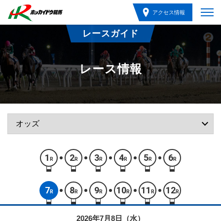
アクセス情報
レースガイド
レース情報
1
2
3
4
5
6
R
R
R
R
R
R
7
8
9
10
11
12
R
R
R
R
R
R
2026年7月8日（水）