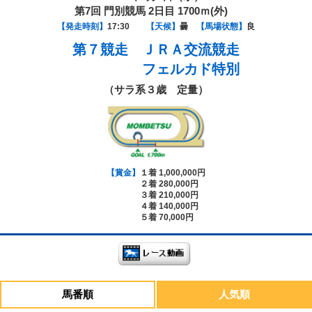
第7回 門別競馬 2日目 1700ｍ(外)
【発走時刻】
17:30
【天候】
曇
【馬場状態】
良
第７競走
ＪＲＡ交流競走
フェルカド特別
（サラ系３歳 定量）
【賞金】
１着 1,000,000円
２着 280,000円
３着 210,000円
４着 140,000円
５着 70,000円
馬番順
人気順