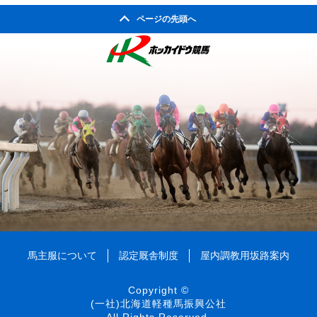
ページの先頭へ
馬主服について
認定厩舎制度
屋内調教用坂路案内
Copyright ©
(一社)北海道軽種馬振興公社