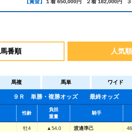
【賞金】
１着 650,000円
２着 182,000円
３
馬番順
人気順
馬複
馬単
ワイド
９Ｒ 単勝・複勝オッズ 最終オッズ
負担
性齢
騎手
重量
牡4
▲54.0
渡邊準己
46