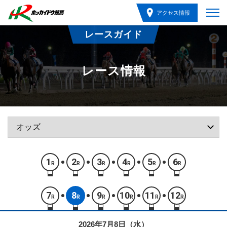
アクセス情報
レースガイド
レース情報
1
2
3
4
5
6
R
R
R
R
R
R
7
8
9
10
11
12
R
R
R
R
R
R
2026年7月8日（水）