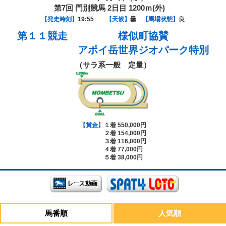
第7回 門別競馬 2日目 1200ｍ(外)
【発走時刻】
19:55
【天候】
曇
【馬場状態】
良
第１１競走
様似町協賛
アポイ岳世界ジオパーク特別
（サラ系一般 定量）
【賞金】
１着 550,000円
２着 154,000円
３着 116,000円
４着 77,000円
５着 38,000円
馬番順
人気順