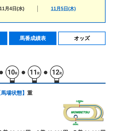
11月4日(水)
11月5日(木)
馬番成績表
オッズ
10
11
12
R
R
R
【馬場状態】
重