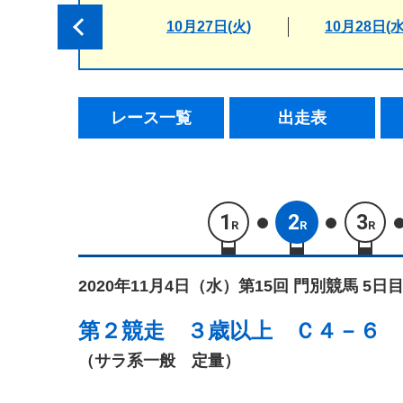
10月27日(火)
10月28日(水
レース一覧
出走表
1
2
3
R
R
R
2020年11月4日（水）
第15回 門別競馬 5日目
第２競走
３歳以上 Ｃ４－６
（サラ系一般 定量）