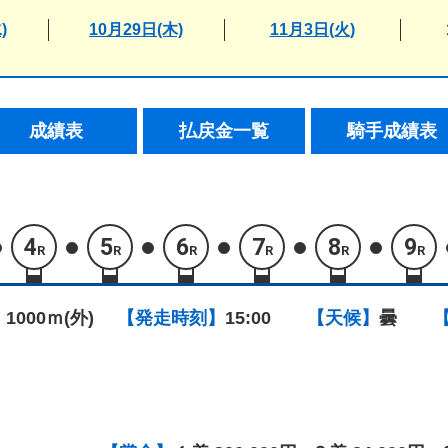
)
10月29日(木)
11月3日(火)
成績表
払戻金一覧
騎手成績表
4
5
6
7
8
9
R
R
R
R
R
R
 1000ｍ(外)
【発走時刻】
15:00
【天候】
曇