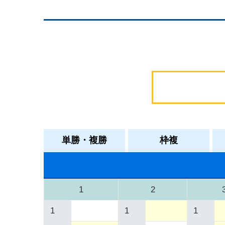
単勝・複勝
枠複
1
2
1
1
1