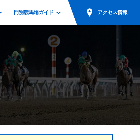
門別競馬場ガイド
アクセス情報
情報
票案内
ファンルーム
アクセス情報
電話・インターネット投票
競馬用語集
お車でのご来場
別表ダウンロード
場外発売所
無料送迎バスでのご来場
ギスカン
実況・テレホンサービス
公共の交通機関でのご来場
カレンダー
発売・払戻
ドカフェ
競走体系図
リオンシリーズ競走
発売情報(PDF)
の発売情報