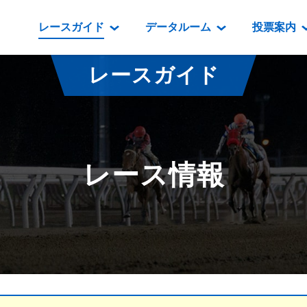
レースガイド
データルーム
投票案内
データルーム
レース情報
映像コンテンツ
門別競馬場情報
過去開催
投
レースガイド
騎手・調教師紹介
レース一覧
重賞競走VTR
門別競馬場グルメ
番組・級
騎手・調教師成績
出走表
重賞競走参考VTR
とねっこジン
開催日程
能力検査成績
成績表
レースダイジェスト
いずみ食堂
開催
レース情報
坂路調教映像
払戻金一覧
新馬ダイジェスト
ルンビニフー
重賞
遠征馬情報
騎手成績表
勝馬屋
スタ
馬主服紹介
馬番成績表
発売情報
番組編成要領
オッズ
道内の
道外