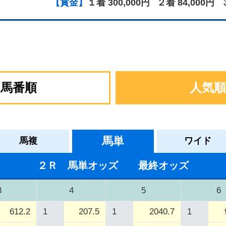
【賞金】
１着 300,000円
２着 84,000円
馬番順
人気順
馬単
馬複
ワイド
２Ｒ 馬単オッズ 最終オッズ
3
4
5
6
612.2
1
207.5
1
2040.7
1